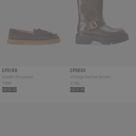
CPH168
CPH900
suede chocolate
vintage leather brown
199€
279€
NEW IN
NEW IN