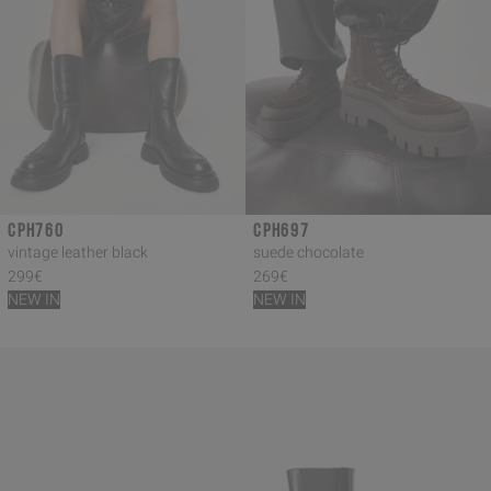
CPH760
CPH697
vintage leather black
suede chocolate
299€
269€
NEW IN
NEW IN