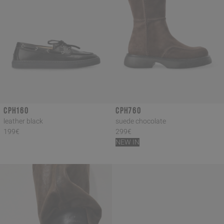
CPH160
CPH760
leather black
suede chocolate
199€
299€
NEW IN