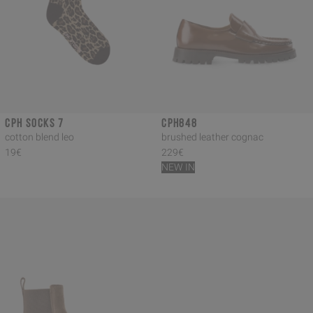
CPH SOCKS 7
CPH848
cotton blend leo
brushed leather cognac
19€
229€
NEW IN