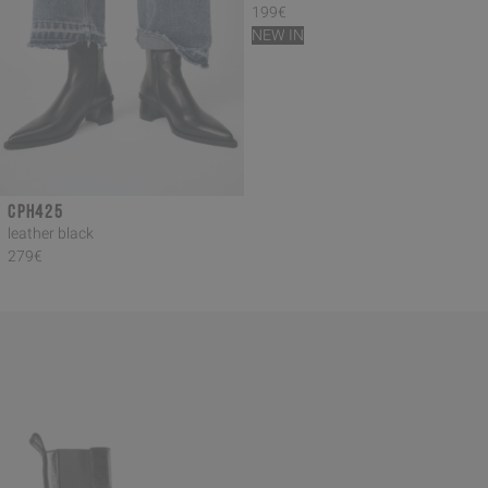
199€
NEW IN
CPH425
leather black
279€