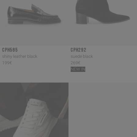
CPH585
CPH292
shiny leather black
suede black
199€
269€
NEW IN