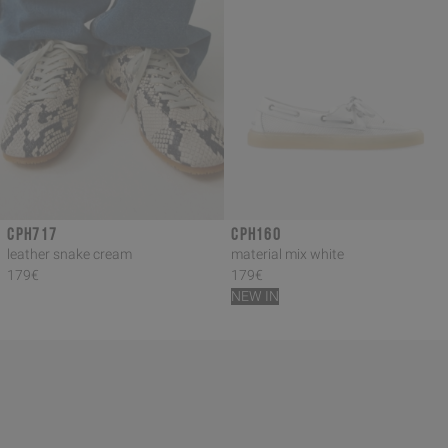
CPH717
CPH160
leather snake cream
material mix white
179€
179€
NEW IN