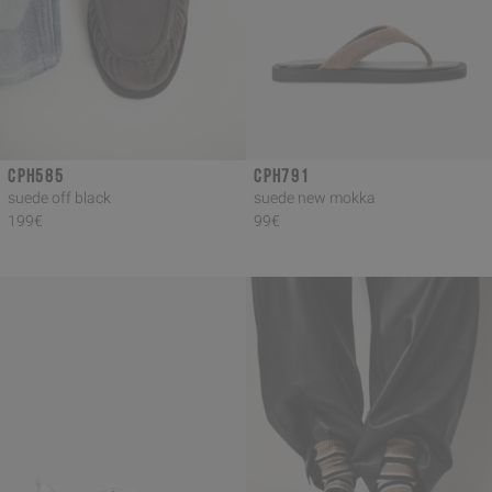
CPH585
CPH791
suede off black
suede new mokka
199€
99€