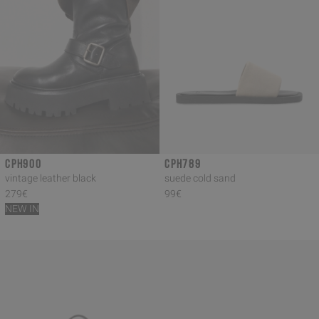
CPH900
CPH789
vintage leather black
suede cold sand
279€
99€
NEW IN