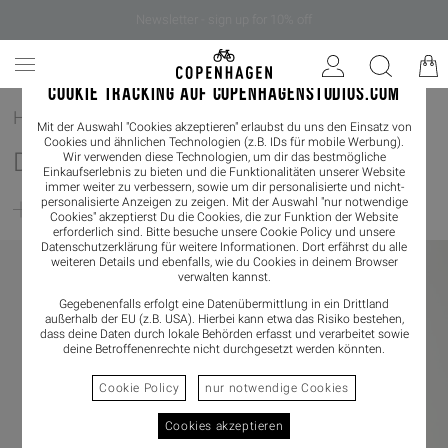
Newsletter - sign up for 10% off
COOKIE TRACKING AUF COPENHAGENSTUDIOS.COM
Home
/
Damen
Mit der Auswahl "Cookies akzeptieren" erlaubst du uns den Einsatz von
Cookies und ähnlichen Technologien (z.B. IDs für mobile Werbung).
DAMEN
Wir verwenden diese Technologien, um dir das bestmögliche
Einkaufserlebnis zu bieten und die Funktionalitäten unserer Website
immer weiter zu verbessern, sowie um dir personalisierte und nicht-
personalisierte Anzeigen zu zeigen. Mit der Auswahl "nur notwendige
Filter
Cookies" akzeptierst Du die Cookies, die zur Funktion der Website
erforderlich sind. Bitte besuche unsere Cookie Policy und unsere
Datenschutzerklärung
für weitere Informationen. Dort erfährst du alle
weiteren Details und ebenfalls, wie du Cookies in deinem Browser
verwalten kannst.
Gegebenenfalls erfolgt eine Datenübermittlung in ein Drittland
außerhalb der EU (z.B. USA). Hierbei kann etwa das Risiko bestehen,
dass deine Daten durch lokale Behörden erfasst und verarbeitet sowie
deine Betroffenenrechte nicht durchgesetzt werden könnten.
Cookie Policy
nur notwendige Cookies
Cookies akzeptieren