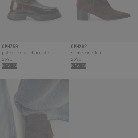
CPH759
CPH292
patent leather chocolate
suede chocolate
269€
269€
NEW IN
NEW IN