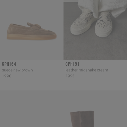
CPH164
CPH191
suede new brown
leather mix snake cream
199€
199€