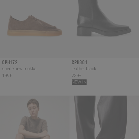
CPH172
CPH301
suede new mokka
leather black
199€
239€
NEW IN