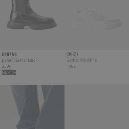
CPH759
CPH77
patent leather black
leather mix white
269€
199€
NEW IN