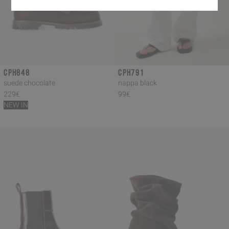
CPH848
CPH791
suede chocolate
nappa black
229€
99€
NEW IN