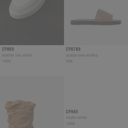
CPH89
CPH789
leather mix white
suede new mokka
199€
99€
CPH40
vitello white
199€