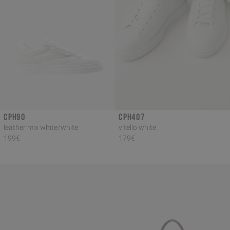
CPH90
CPH407
leather mix white/white
vitello white
199€
179€