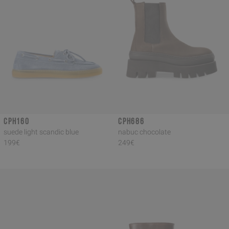
CPH160
CPH686
suede light scandic blue
nabuc chocolate
199€
249€