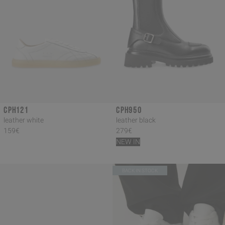
CPH121
CPH950
leather white
leather black
159€
279€
NEW IN
BACK IN STOCK