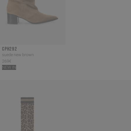
CPH292
suede new brown
269€
NEW IN