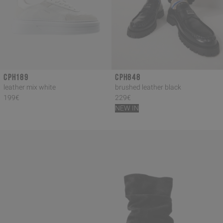
CPH189
CPH848
leather mix white
brushed leather black
199€
229€
NEW IN