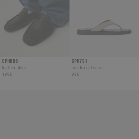
CPH885
CPH791
leather black
suede cold sand
199€
99€