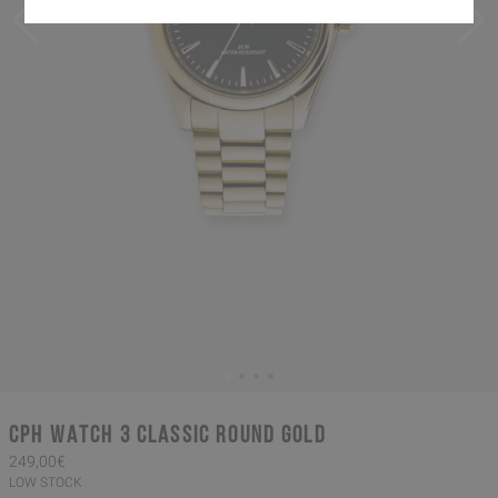
CPH WATCH 3 classic round gold
249,00€
LOW STOCK