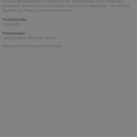
auch bei Wasserkontakt im Alltag schützt. Dieses Modell ist ein vielseitiges
Accessoire, das sich mühelos zu jedem Outfit kombinieren lässt – der perfekte
Begleiter für Alltag und besondere Anlässe.
Produktdetails
- Edelstahl
Produktmaße
- Durchmesser Zifferblatt: 36 mm
Hersteller/EU Verantwortliche Person