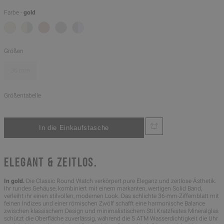
Farbe -
gold
Größen
36 mm
Größentabelle
ELEGANT & ZEITLOS.
In gold.
Die Classic Round Watch verkörpert pure Eleganz und zeitlose Ästhetik.
Ihr rundes Gehäuse, kombiniert mit einem markanten, wertigen Solid Band,
verleiht ihr einen stilvollen, modernen Look. Das schlichte 36-mm-Ziffernblatt mit
feinen Indizes und einer römischen Zwölf schafft eine harmonische Balance
zwischen klassischem Design und minimalistischem Stil.Kratzfestes Mineralglas
schützt die Oberfläche zuverlässig, während die 5 ATM Wasserdichtigkeit die Uhr