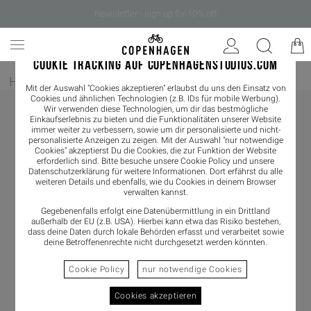
Newsletter - sign up for 10% off
COOKIE TRACKING AUF COPENHAGENSTUDIOS.COM
Home
/
Damen
/
Schmuck
/
Watch
Mit der Auswahl "Cookies akzeptieren" erlaubst du uns den Einsatz von
Cookies und ähnlichen Technologien (z.B. IDs für mobile Werbung).
Wir verwenden diese Technologien, um dir das bestmögliche
Einkaufserlebnis zu bieten und die Funktionalitäten unserer Website
immer weiter zu verbessern, sowie um dir personalisierte und nicht-
personalisierte Anzeigen zu zeigen. Mit der Auswahl "nur notwendige
Cookies" akzeptierst Du die Cookies, die zur Funktion der Website
erforderlich sind. Bitte besuche unsere Cookie Policy und unsere
Datenschutzerklärung
für weitere Informationen. Dort erfährst du alle
weiteren Details und ebenfalls, wie du Cookies in deinem Browser
verwalten kannst.
Gegebenenfalls erfolgt eine Datenübermittlung in ein Drittland
außerhalb der EU (z.B. USA). Hierbei kann etwa das Risiko bestehen,
dass deine Daten durch lokale Behörden erfasst und verarbeitet sowie
deine Betroffenenrechte nicht durchgesetzt werden könnten.
Cookie Policy
nur notwendige Cookies
Cookies akzeptieren