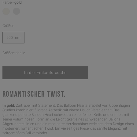
Farbe -
gold
Größen
200 mm
Größentabelle
ROMANTISCHER TWIST.
In gold.
Zart, aber mit Statement: Das Balloon Hearts Bracelet von Copenhagen
Studios kombiniert filigrane Ästhetik mit einem Hauch Verspieltheit. Das
glänzend polierte Balloon Heart schwebt an einer feinen Kette und erinnert mit
seiner voluminösen Form an die Leichtigkeit eines schwebenden Ballons.
Abgerundete Linien und ein markanter Herzkarabiner verleihen dem Design einen
modernen, romantischen Twist. Ein vielseitiges Piece, das sanfte Eleganz mit
zeitgemäßem Stil verbindet.