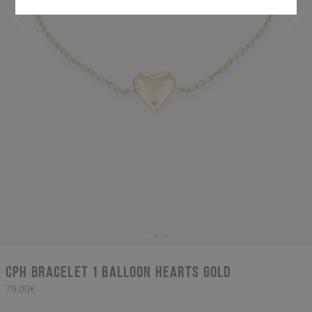
CPH BRACELET 1 balloon hearts gold
79,00€