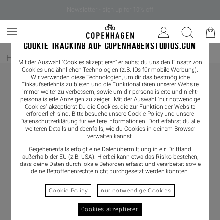
Newsletter - sign up for 10% off
COOKIE TRACKING AUF COPENHAGENSTUDIOS.COM
Home
/
Damen
/
Schmuck
Mit der Auswahl "Cookies akzeptieren" erlaubst du uns den Einsatz von
Cookies und ähnlichen Technologien (z.B. IDs für mobile Werbung).
Wir verwenden diese Technologien, um dir das bestmögliche
Einkaufserlebnis zu bieten und die Funktionalitäten unserer Website
immer weiter zu verbessern, sowie um dir personalisierte und nicht-
personalisierte Anzeigen zu zeigen. Mit der Auswahl "nur notwendige
Cookies" akzeptierst Du die Cookies, die zur Funktion der Website
erforderlich sind. Bitte besuche unsere Cookie Policy und unsere
Datenschutzerklärung
für weitere Informationen. Dort erfährst du alle
weiteren Details und ebenfalls, wie du Cookies in deinem Browser
verwalten kannst.
Gegebenenfalls erfolgt eine Datenübermittlung in ein Drittland
außerhalb der EU (z.B. USA). Hierbei kann etwa das Risiko bestehen,
dass deine Daten durch lokale Behörden erfasst und verarbeitet sowie
deine Betroffenenrechte nicht durchgesetzt werden könnten.
Cookie Policy
nur notwendige Cookies
Cookies akzeptieren