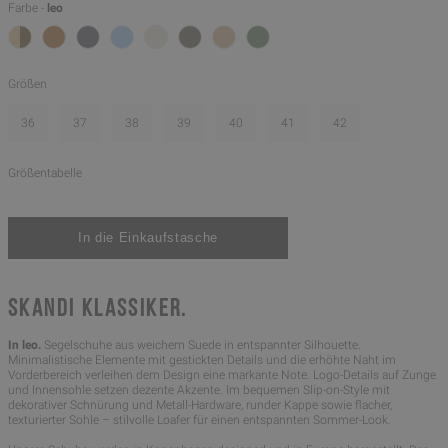
Farbe -
leo
Größen
36
37
38
39
40
41
42
Größentabelle
SKANDI KLASSIKER.
In leo.
Segelschuhe aus weichem Suede in entspannter Silhouette.
Minimalistische Elemente mit gestickten Details und die erhöhte Naht im
Vorderbereich verleihen dem Design eine markante Note. Logo-Details auf Zunge
und Innensohle setzen dezente Akzente. Im bequemen Slip-on-Style mit
dekorativer Schnürung und Metall-Hardware, runder Kappe sowie flacher,
texturierter Sohle – stilvolle Loafer für einen entspannten Sommer-Look.