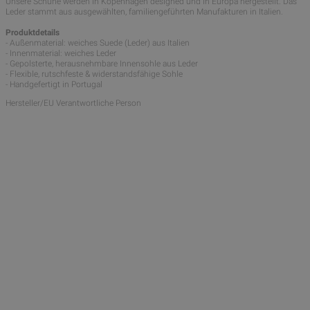
Unsere Schuhe werden in Kopenhagen designed und in Europa hergestellt. Das
Leder stammt aus ausgewählten, familiengeführten Manufakturen in Italien.
Produktdetails
- Außenmaterial: weiches Suede (Leder) aus Italien
- Innenmaterial: weiches Leder
- Gepolsterte, herausnehmbare Innensohle aus Leder
- Flexible, rutschfeste & widerstandsfähige Sohle
- Handgefertigt in Portugal
Hersteller/EU Verantwortliche Person