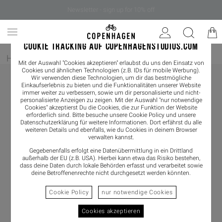
Newsletter - sign up for 10% off
COOKIE TRACKING AUF COPENHAGENSTUDIOS.COM
Home
/
Damen
/
Loafer
Mit der Auswahl "Cookies akzeptieren" erlaubst du uns den Einsatz von
Cookies und ähnlichen Technologien (z.B. IDs für mobile Werbung).
Wir verwenden diese Technologien, um dir das bestmögliche
Einkaufserlebnis zu bieten und die Funktionalitäten unserer Website
immer weiter zu verbessern, sowie um dir personalisierte und nicht-
personalisierte Anzeigen zu zeigen. Mit der Auswahl "nur notwendige
Cookies" akzeptierst Du die Cookies, die zur Funktion der Website
erforderlich sind. Bitte besuche unsere Cookie Policy und unsere
Datenschutzerklärung
für weitere Informationen. Dort erfährst du alle
weiteren Details und ebenfalls, wie du Cookies in deinem Browser
verwalten kannst.
Gegebenenfalls erfolgt eine Datenübermittlung in ein Drittland
außerhalb der EU (z.B. USA). Hierbei kann etwa das Risiko bestehen,
dass deine Daten durch lokale Behörden erfasst und verarbeitet sowie
deine Betroffenenrechte nicht durchgesetzt werden könnten.
Cookie Policy
nur notwendige Cookies
Cookies akzeptieren