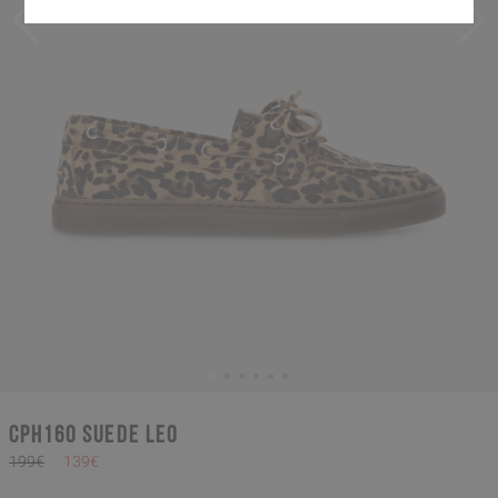
CPH160 suede leo
199€
139€