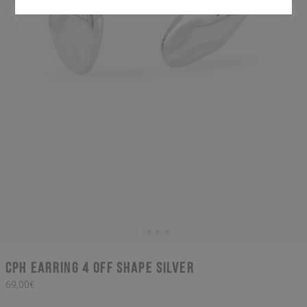
CPH EARRING 4 off shape silver
69,00€