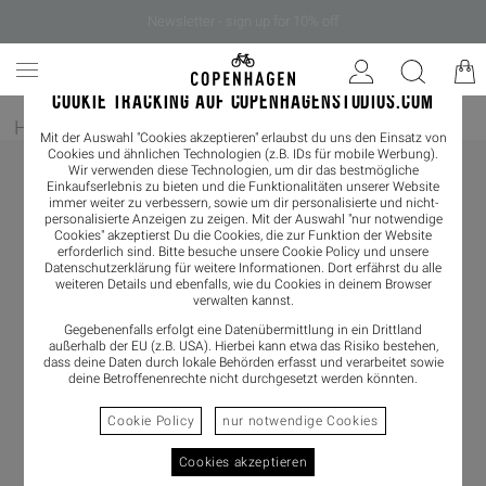
Newsletter - sign up for 10% off
COOKIE TRACKING AUF COPENHAGENSTUDIOS.COM
Home
/
Damen
/
Schmuck
Mit der Auswahl "Cookies akzeptieren" erlaubst du uns den Einsatz von
Cookies und ähnlichen Technologien (z.B. IDs für mobile Werbung).
Wir verwenden diese Technologien, um dir das bestmögliche
Einkaufserlebnis zu bieten und die Funktionalitäten unserer Website
immer weiter zu verbessern, sowie um dir personalisierte und nicht-
personalisierte Anzeigen zu zeigen. Mit der Auswahl "nur notwendige
Cookies" akzeptierst Du die Cookies, die zur Funktion der Website
erforderlich sind. Bitte besuche unsere Cookie Policy und unsere
Datenschutzerklärung
für weitere Informationen. Dort erfährst du alle
weiteren Details und ebenfalls, wie du Cookies in deinem Browser
verwalten kannst.
Gegebenenfalls erfolgt eine Datenübermittlung in ein Drittland
außerhalb der EU (z.B. USA). Hierbei kann etwa das Risiko bestehen,
dass deine Daten durch lokale Behörden erfasst und verarbeitet sowie
deine Betroffenenrechte nicht durchgesetzt werden könnten.
Cookie Policy
nur notwendige Cookies
Cookies akzeptieren