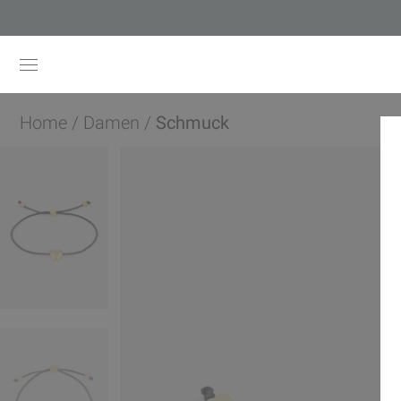
Home
/
Damen
/
Schmuck