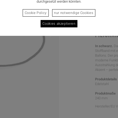
durchgesetzt werden könnten.
Cookie Policy
nur notwendige Cookies
Cookies akzeptieren
FILIGRA
In schwarz.
Da
Stoffband mit e
Ballons. Der pr
moderne Funktio
Ausstrahlung d
Akzent – perfekt
Produktdetails
Edelstahl
Produktmaße
240 mm
Hersteller/EU 