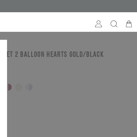
ELET 2 balloon hearts gold/black
ack