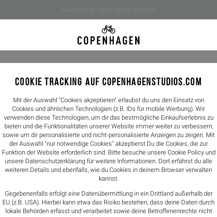
Newsletter - sign up for 10% off
COOKIE TRACKING AUF COPENHAGENSTUDIOS.COM
CPH BRAC
59,00€
Mit der Auswahl "Cookies akzeptieren" erlaubst du uns den Einsatz von
Cookies und ähnlichen Technologien (z.B. IDs für mobile Werbung). Wir
verwenden diese Technologien, um dir das bestmögliche Einkaufserlebnis zu
Farbe -
gold/bl
bieten und die Funktionalitäten unserer Website immer weiter zu verbessern,
sowie um dir personalisierte und nicht-personalisierte Anzeigen zu zeigen. Mit
der Auswahl "nur notwendige Cookies" akzeptierst Du die Cookies, die zur
Funktion der Website erforderlich sind. Bitte besuche unsere Cookie Policy und
unsere
Datenschutzerklärung
für weitere Informationen. Dort erfährst du alle
Größen
weiteren Details und ebenfalls, wie du Cookies in deinem Browser verwalten
kannst.
240 mm
Gegebenenfalls erfolgt eine Datenübermittlung in ein Drittland außerhalb der
EU (z.B. USA). Hierbei kann etwa das Risiko bestehen, dass deine Daten durch
Größentabelle
lokale Behörden erfasst und verarbeitet sowie deine Betroffenenrechte nicht