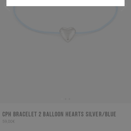
CPH BRACELET 2 balloon hearts silver/blue
59,00€