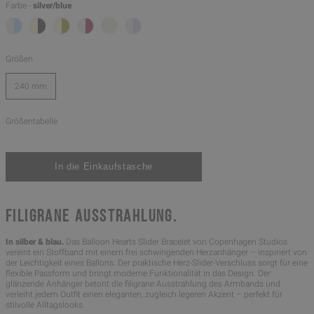
Farbe -
silver/blue
Größen
240 mm
Größentabelle
FILIGRANE AUSSTRAHLUNG.
In silber & blau.
Das Balloon Hearts Slider Bracelet von Copenhagen Studios
vereint ein Stoffband mit einem frei schwingenden Herzanhänger – inspiriert von
der Leichtigkeit eines Ballons. Der praktische Herz-Slider-Verschluss sorgt für eine
flexible Passform und bringt moderne Funktionalität in das Design. Der
glänzende Anhänger betont die filigrane Ausstrahlung des Armbands und
verleiht jedem Outfit einen eleganten, zugleich legeren Akzent – perfekt für
stilvolle Alltagslooks.