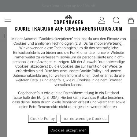
Newsletter - sign up for 10% off
COOKIE TRACKING AUF COPENHAGENSTUDIOS.COM
Home
/
Damen
/
Schmuck
Mit der Auswahl "Cookies akzeptieren" erlaubst du uns den Einsatz von
Cookies und ähnlichen Technologien (z.B. IDs für mobile Werbung).
Wir verwenden diese Technologien, um dir das bestmögliche
Einkaufserlebnis zu bieten und die Funktionalitäten unserer Website
immer weiter zu verbessern, sowie um dir personalisierte und nicht-
personalisierte Anzeigen zu zeigen. Mit der Auswahl "nur notwendige
Cookies" akzeptierst Du die Cookies, die zur Funktion der Website
erforderlich sind. Bitte besuche unsere Cookie Policy und unsere
Datenschutzerklärung
für weitere Informationen. Dort erfährst du alle
weiteren Details und ebenfalls, wie du Cookies in deinem Browser
verwalten kannst.
Gegebenenfalls erfolgt eine Datenübermittlung in ein Drittland
außerhalb der EU (z.B. USA). Hierbei kann etwa das Risiko bestehen,
dass deine Daten durch lokale Behörden erfasst und verarbeitet sowie
deine Betroffenenrechte nicht durchgesetzt werden könnten.
Cookie Policy
nur notwendige Cookies
Cookies akzeptieren