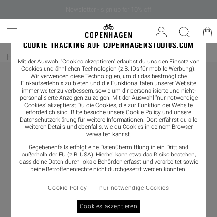
Newsletter - sign up for 10% off
COOKIE TRACKING AUF COPENHAGENSTUDIOS.COM
Home
/
Damen
/
Schmuck
Mit der Auswahl "Cookies akzeptieren" erlaubst du uns den Einsatz von
Cookies und ähnlichen Technologien (z.B. IDs für mobile Werbung).
Wir verwenden diese Technologien, um dir das bestmögliche
Einkaufserlebnis zu bieten und die Funktionalitäten unserer Website
immer weiter zu verbessern, sowie um dir personalisierte und nicht-
personalisierte Anzeigen zu zeigen. Mit der Auswahl "nur notwendige
Cookies" akzeptierst Du die Cookies, die zur Funktion der Website
erforderlich sind. Bitte besuche unsere Cookie Policy und unsere
Datenschutzerklärung
für weitere Informationen. Dort erfährst du alle
weiteren Details und ebenfalls, wie du Cookies in deinem Browser
verwalten kannst.
Gegebenenfalls erfolgt eine Datenübermittlung in ein Drittland
außerhalb der EU (z.B. USA). Hierbei kann etwa das Risiko bestehen,
dass deine Daten durch lokale Behörden erfasst und verarbeitet sowie
deine Betroffenenrechte nicht durchgesetzt werden könnten.
Cookie Policy
nur notwendige Cookies
Cookies akzeptieren