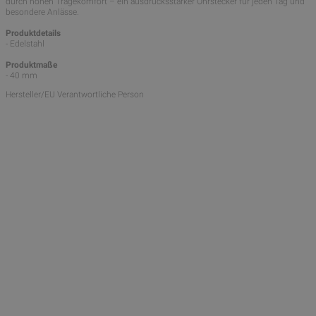
durch hohen Tragekomfort – ein ausdrucksstarker Ohrstecker für jeden Tag und
besondere Anlässe.
Produktdetails
- Edelstahl
Produktmaße
- 40 mm
Hersteller/EU Verantwortliche Person