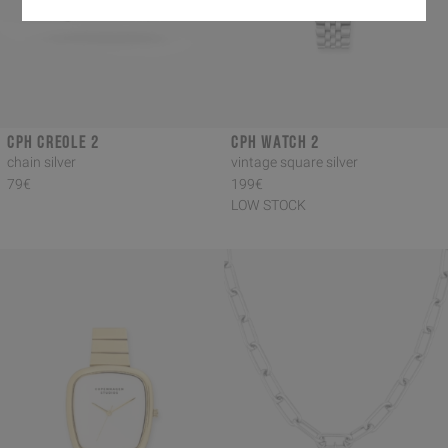
CPH CREOLE 2
CPH WATCH 2
chain silver
vintage square silver
79€
199€
LOW STOCK