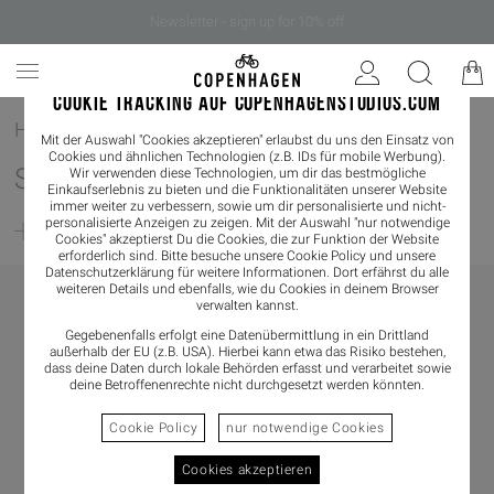
Newsletter - sign up for 10% off
COOKIE TRACKING AUF COPENHAGENSTUDIOS.COM
Home
/
Damen
/
Schmuck
Mit der Auswahl "Cookies akzeptieren" erlaubst du uns den Einsatz von
Cookies und ähnlichen Technologien (z.B. IDs für mobile Werbung).
SCHMUCK
Wir verwenden diese Technologien, um dir das bestmögliche
Einkaufserlebnis zu bieten und die Funktionalitäten unserer Website
immer weiter zu verbessern, sowie um dir personalisierte und nicht-
personalisierte Anzeigen zu zeigen. Mit der Auswahl "nur notwendige
Filter
Cookies" akzeptierst Du die Cookies, die zur Funktion der Website
erforderlich sind. Bitte besuche unsere Cookie Policy und unsere
Datenschutzerklärung
für weitere Informationen. Dort erfährst du alle
weiteren Details und ebenfalls, wie du Cookies in deinem Browser
verwalten kannst.
Gegebenenfalls erfolgt eine Datenübermittlung in ein Drittland
außerhalb der EU (z.B. USA). Hierbei kann etwa das Risiko bestehen,
dass deine Daten durch lokale Behörden erfasst und verarbeitet sowie
deine Betroffenenrechte nicht durchgesetzt werden könnten.
Cookie Policy
nur notwendige Cookies
Cookies akzeptieren