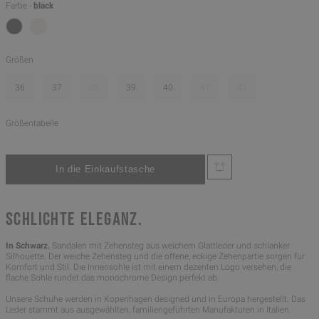
Farbe -
black
Größen
36
37
38
39
40
41
42
Größentabelle
SCHLICHTE ELEGANZ.
In Schwarz.
Sandalen mit Zehensteg aus weichem Glattleder und schlanker
Silhouette. Der weiche Zehensteg und die offene, eckige Zehenpartie sorgen für
Komfort und Stil. Die Innensohle ist mit einem dezenten Logo versehen, die
flache Sohle rundet das monochrome Design perfekt ab.
Unsere Schuhe werden in Kopenhagen designed und in Europa hergestellt. Das
Leder stammt aus ausgewählten, familiengeführten Manufakturen in Italien.