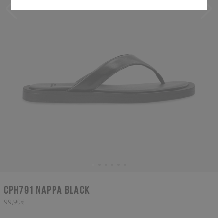
CPH791 nappa black
99,90€