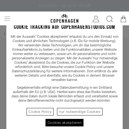
Newsletter - sign up for 10% off
COOKIE TRACKING AUF COPENHAGENSTUDIOS.COM
Home
/
Damen
/
Sandals
Mit der Auswahl "Cookies akzeptieren" erlaubst du uns den Einsatz von
Cookies und ähnlichen Technologien (z.B. IDs für mobile Werbung).
Wir verwenden diese Technologien, um dir das bestmögliche
Einkaufserlebnis zu bieten und die Funktionalitäten unserer Website
immer weiter zu verbessern, sowie um dir personalisierte und nicht-
personalisierte Anzeigen zu zeigen. Mit der Auswahl "nur notwendige
Cookies" akzeptierst Du die Cookies, die zur Funktion der Website
erforderlich sind. Bitte besuche unsere Cookie Policy und unsere
Datenschutzerklärung
für weitere Informationen. Dort erfährst du alle
weiteren Details und ebenfalls, wie du Cookies in deinem Browser
verwalten kannst.
Gegebenenfalls erfolgt eine Datenübermittlung in ein Drittland
außerhalb der EU (z.B. USA). Hierbei kann etwa das Risiko bestehen,
dass deine Daten durch lokale Behörden erfasst und verarbeitet sowie
deine Betroffenenrechte nicht durchgesetzt werden könnten.
Cookie Policy
nur notwendige Cookies
Cookies akzeptieren