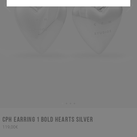
CPH EARRING 1 bold hearts silver
119,00€