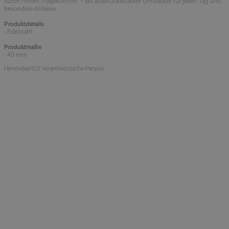
durch hohen Tragekomfort – ein ausdrucksstarker Ohrstecker für jeden Tag und
besondere Anlässe.
Produktdetails
- Edelstahl
Produktmaße
- 40 mm
Hersteller/EU Verantwortliche Person