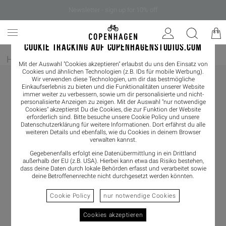
Newsletter - sign up for 10% off
COOKIE TRACKING AUF COPENHAGENSTUDIOS.COM
Home
/
Damen
/
Schmuck
Mit der Auswahl "Cookies akzeptieren" erlaubst du uns den Einsatz von
Cookies und ähnlichen Technologien (z.B. IDs für mobile Werbung).
Wir verwenden diese Technologien, um dir das bestmögliche
Einkaufserlebnis zu bieten und die Funktionalitäten unserer Website
immer weiter zu verbessern, sowie um dir personalisierte und nicht-
personalisierte Anzeigen zu zeigen. Mit der Auswahl "nur notwendige
Cookies" akzeptierst Du die Cookies, die zur Funktion der Website
erforderlich sind. Bitte besuche unsere Cookie Policy und unsere
Datenschutzerklärung
für weitere Informationen. Dort erfährst du alle
weiteren Details und ebenfalls, wie du Cookies in deinem Browser
verwalten kannst.
Gegebenenfalls erfolgt eine Datenübermittlung in ein Drittland
außerhalb der EU (z.B. USA). Hierbei kann etwa das Risiko bestehen,
dass deine Daten durch lokale Behörden erfasst und verarbeitet sowie
deine Betroffenenrechte nicht durchgesetzt werden könnten.
Cookie Policy
nur notwendige Cookies
Cookies akzeptieren