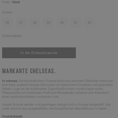
Farbe -
black
Größen
36
37
38
39
40
41
42
Größentabelle
MARKANTE CHELSEAS.
In schwarz.
Die knöchelhohen Chelsea Boots aus weichem Glattleder verbinden
eine klare, zugleich klobige Silhouette mit elastischen Einsätzen und gestickten
Details. Logo an der Außenseite, Zugschlaufe hinten, runde Kappe sowie
Plateausohle mit markantem Profil und Blockabsatz verleihen den Klassikern
einen ausdrucksstarken, modernen Look.
Unsere Schuhe werden in Kopenhagen designt und in Europa hergestellt. Das
Leder stammt aus ausgewählten, familiengeführten Manufakturen in Italien.
Produktdetails