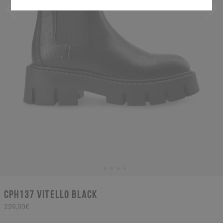
CPH137 vitello black
239,00€