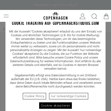
Newsletter - sign up for 10% off
COOKIE TRACKING AUF COPENHAGENSTUDIOS.COM
Home
/
Damen
/
Boots
/
Chelseaboot
Mit der Auswahl "Cookies akzeptieren" erlaubst du uns den Einsatz von
Cookies und ähnlichen Technologien (z.B. IDs für mobile Werbung).
Wir verwenden diese Technologien, um dir das bestmögliche
Einkaufserlebnis zu bieten und die Funktionalitäten unserer Website
immer weiter zu verbessern, sowie um dir personalisierte und nicht-
personalisierte Anzeigen zu zeigen. Mit der Auswahl "nur notwendige
Cookies" akzeptierst Du die Cookies, die zur Funktion der Website
erforderlich sind. Bitte besuche unsere Cookie Policy und unsere
Datenschutzerklärung
für weitere Informationen. Dort erfährst du alle
weiteren Details und ebenfalls, wie du Cookies in deinem Browser
verwalten kannst.
Gegebenenfalls erfolgt eine Datenübermittlung in ein Drittland
außerhalb der EU (z.B. USA). Hierbei kann etwa das Risiko bestehen,
dass deine Daten durch lokale Behörden erfasst und verarbeitet sowie
deine Betroffenenrechte nicht durchgesetzt werden könnten.
Cookie Policy
nur notwendige Cookies
Cookies akzeptieren