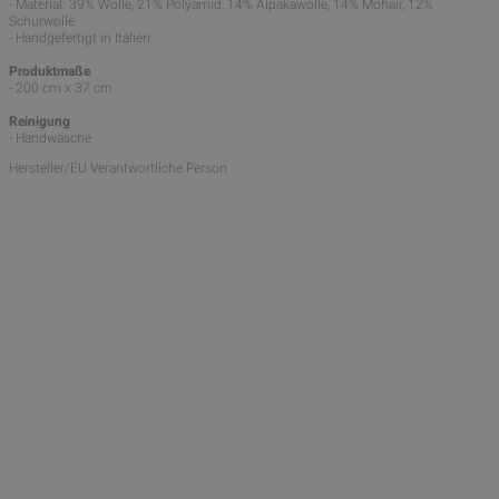
- Material: 39% Wolle, 21% Polyamid, 14% Alpakawolle, 14% Mohair, 12%
Schurwolle
- Handgefertigt in Italien
Produktmaße
- 200 cm x 37 cm
Reinigung
- Handwäsche
Hersteller/EU Verantwortliche Person