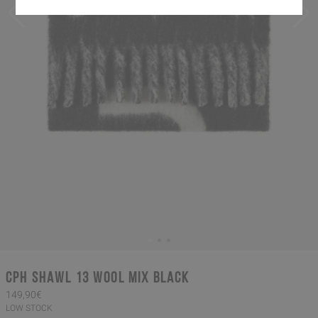
CPH SHAWL 13 wool mix black
149,90€
LOW STOCK