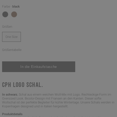
Farbe -
black
Größen
One Size
Größentabelle
CPH LOGO SCHAL.
In schwarz.
Schal aus einem weichen Woll-Mix mit Logo. Rechteckige Form im
Oversized Look. Bicolor-Design mit Fransen an den Kanten. Dieser softe
Wollschal ist der perfekte Begleiter für kühle Wintertage. Unsere Schals werden in
Kopenhagen designed und in Italien hergestellt.
Produktdetails