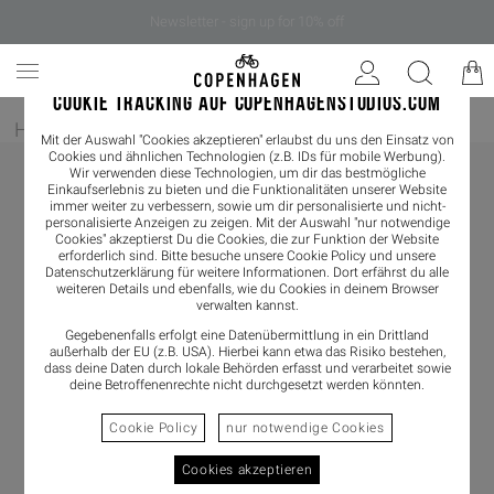
Newsletter - sign up for 10% off
COOKIE TRACKING AUF COPENHAGENSTUDIOS.COM
Home
/
Damen
/
Accessoires
/
Schals
Mit der Auswahl "Cookies akzeptieren" erlaubst du uns den Einsatz von
Cookies und ähnlichen Technologien (z.B. IDs für mobile Werbung).
Wir verwenden diese Technologien, um dir das bestmögliche
Einkaufserlebnis zu bieten und die Funktionalitäten unserer Website
immer weiter zu verbessern, sowie um dir personalisierte und nicht-
personalisierte Anzeigen zu zeigen. Mit der Auswahl "nur notwendige
Cookies" akzeptierst Du die Cookies, die zur Funktion der Website
erforderlich sind. Bitte besuche unsere Cookie Policy und unsere
Datenschutzerklärung
für weitere Informationen. Dort erfährst du alle
weiteren Details und ebenfalls, wie du Cookies in deinem Browser
verwalten kannst.
Gegebenenfalls erfolgt eine Datenübermittlung in ein Drittland
außerhalb der EU (z.B. USA). Hierbei kann etwa das Risiko bestehen,
dass deine Daten durch lokale Behörden erfasst und verarbeitet sowie
deine Betroffenenrechte nicht durchgesetzt werden könnten.
Cookie Policy
nur notwendige Cookies
Cookies akzeptieren