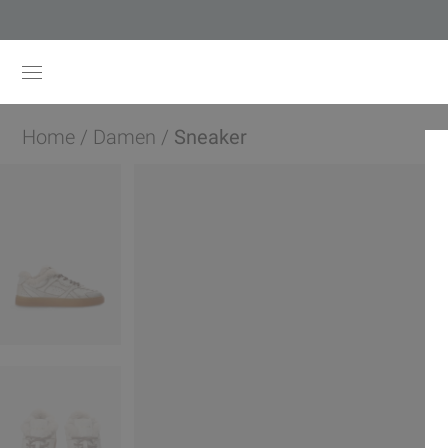
Home
/
Damen
/
Sneaker