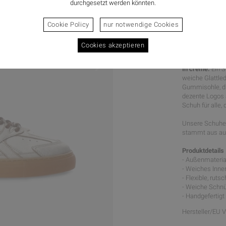
durchgesetzt werden könnten.
Cookie Policy
nur notwendige Cookies
Cookies akzeptieren
WARMER
In creme.
Ein S
weiche Glattled
Gummisohle, di
dezente Logos 
Schuh für alle,
Unsere Schuhe 
stammt aus aus
Produktdetails
- Außenmaterial
- Weiches Inne
- Flexible, rut
- Weiche Schnü
- Handgefertigt
Hersteller/EU 