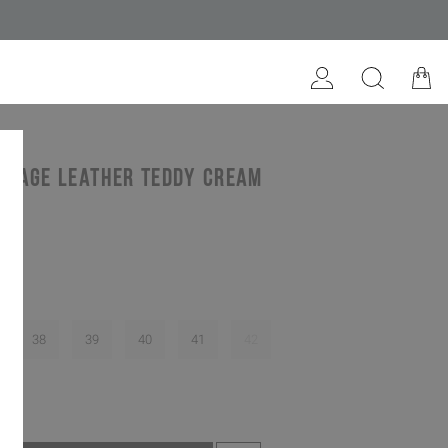
ntage leather teddy cream
38
39
40
41
42