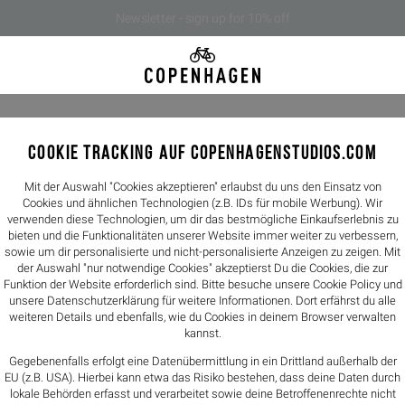
Newsletter - sign up for 10% off
COOKIE TRACKING AUF COPENHAGENSTUDIOS.COM
CPH63 vi
259,00€
Mit der Auswahl "Cookies akzeptieren" erlaubst du uns den Einsatz von
Cookies und ähnlichen Technologien (z.B. IDs für mobile Werbung). Wir
verwenden diese Technologien, um dir das bestmögliche Einkaufserlebnis zu
Farbe -
cream
bieten und die Funktionalitäten unserer Website immer weiter zu verbessern,
sowie um dir personalisierte und nicht-personalisierte Anzeigen zu zeigen. Mit
der Auswahl "nur notwendige Cookies" akzeptierst Du die Cookies, die zur
Größen
Funktion der Website erforderlich sind. Bitte besuche unsere Cookie Policy und
unsere
Datenschutzerklärung
für weitere Informationen. Dort erfährst du alle
36
37
weiteren Details und ebenfalls, wie du Cookies in deinem Browser verwalten
kannst.
Größentabelle
Gegebenenfalls erfolgt eine Datenübermittlung in ein Drittland außerhalb der
EU (z.B. USA). Hierbei kann etwa das Risiko bestehen, dass deine Daten durch
lokale Behörden erfasst und verarbeitet sowie deine Betroffenenrechte nicht