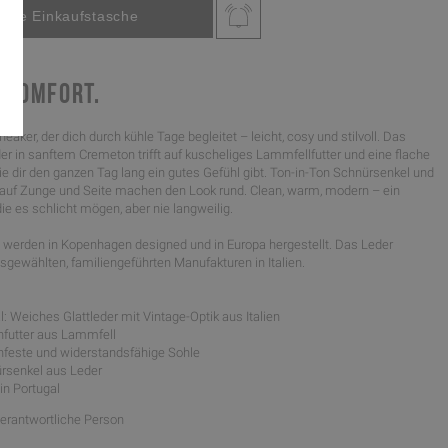
 KOMFORT.
neaker, der dich durch kühle Tage begleitet – leicht, cosy und stilvoll. Das
er in sanftem Cremeton trifft auf kuscheliges Lammfellfutter und eine flache
e dir den ganzen Tag lang ein gutes Gefühl gibt. Ton-in-Ton Schnürsenkel und
auf Zunge und Seite machen den Look rund. Clean, warm, modern – ein
 die es schlicht mögen, aber nie langweilig.
werden in Kopenhagen designed und in Europa hergestellt. Das Leder
gewählten, familiengeführten Manufakturen in Italien.
: Weiches Glattleder mit Vintage-Optik aus Italien
nfutter aus Lammfell
schfeste und widerstandsfähige Sohle
rsenkel aus Leder
 in Portugal
Verantwortliche Person