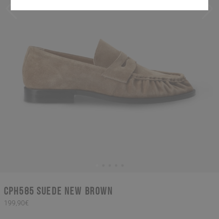
CPH585 suede new brown
199,90€