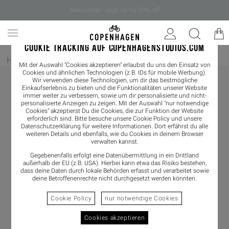
Newsletter - sign up for 10% off
COOKIE TRACKING AUF COPENHAGENSTUDIOS.COM
Home
/
Damen
/
Loafer
Mit der Auswahl "Cookies akzeptieren" erlaubst du uns den Einsatz von
Cookies und ähnlichen Technologien (z.B. IDs für mobile Werbung).
Wir verwenden diese Technologien, um dir das bestmögliche
Einkaufserlebnis zu bieten und die Funktionalitäten unserer Website
immer weiter zu verbessern, sowie um dir personalisierte und nicht-
personalisierte Anzeigen zu zeigen. Mit der Auswahl "nur notwendige
Cookies" akzeptierst Du die Cookies, die zur Funktion der Website
erforderlich sind. Bitte besuche unsere Cookie Policy und unsere
Datenschutzerklärung
für weitere Informationen. Dort erfährst du alle
weiteren Details und ebenfalls, wie du Cookies in deinem Browser
verwalten kannst.
Gegebenenfalls erfolgt eine Datenübermittlung in ein Drittland
außerhalb der EU (z.B. USA). Hierbei kann etwa das Risiko bestehen,
dass deine Daten durch lokale Behörden erfasst und verarbeitet sowie
deine Betroffenenrechte nicht durchgesetzt werden könnten.
Cookie Policy
nur notwendige Cookies
Cookies akzeptieren