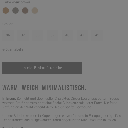
Farbe -
new brown
Größen
36
37
38
39
40
41
42
Größentabelle
WARM. WEICH. MINIMALISTISCH.
In braun.
Schlicht und doch voller Charakter: Dieser Loafer aus softem Suede in
warmen Erdtönen verbindet eine flache Silhouette mit klarer Form. Die feine
Raffung an der Naht verleiht dem Design sanfte Bewegung.
Unsere Schuhe werden in Kopenhagen entworfen und in Europa gefertigt. Das
Leder stammt aus ausgewählten, familiengeführten Manufakturen in Italien.