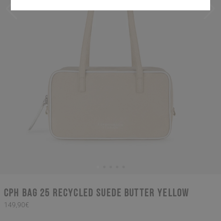
CPH BAG 25 recycled suede butter yellow
149,90€