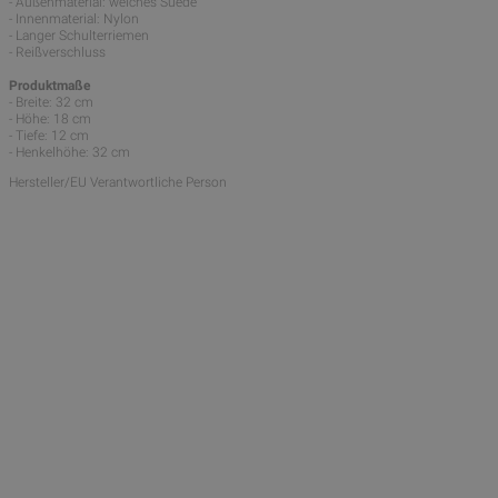
- Außenmaterial: weiches Suede
- Innenmaterial: Nylon
- Langer Schulterriemen
- Reißverschluss
Produktmaße
- Breite: 32 cm
- Höhe: 18 cm
- Tiefe: 12 cm
- Henkelhöhe: 32 cm
Hersteller/EU Verantwortliche Person