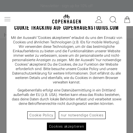
Newsletter - sign up for 10% off
COOKIE TRACKING AUF COPENHAGENSTUDIOS.COM
Home
/
Damen
/
Accessoires
/
Taschen
Mit der Auswahl "Cookies akzeptieren" erlaubst du uns den Einsatz von
Cookies und ähnlichen Technologien (z.B. IDs für mobile Werbung).
Wir verwenden diese Technologien, um dir das bestmögliche
Einkaufserlebnis zu bieten und die Funktionalitäten unserer Website
immer weiter zu verbessern, sowie um dir personalisierte und nicht-
personalisierte Anzeigen zu zeigen. Mit der Auswahl "nur notwendige
Cookies" akzeptierst Du die Cookies, die zur Funktion der Website
erforderlich sind. Bitte besuche unsere Cookie Policy und unsere
Datenschutzerklärung
für weitere Informationen. Dort erfährst du alle
weiteren Details und ebenfalls, wie du Cookies in deinem Browser
verwalten kannst.
Gegebenenfalls erfolgt eine Datenübermittlung in ein Drittland
außerhalb der EU (z.B. USA). Hierbei kann etwa das Risiko bestehen,
dass deine Daten durch lokale Behörden erfasst und verarbeitet sowie
deine Betroffenenrechte nicht durchgesetzt werden könnten.
Cookie Policy
nur notwendige Cookies
Cookies akzeptieren