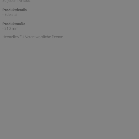
zu jedem Anlass.
Produktdetails
- Edelstahl
Produktmaße
- 210 mm
Hersteller/EU Verantwortliche Person