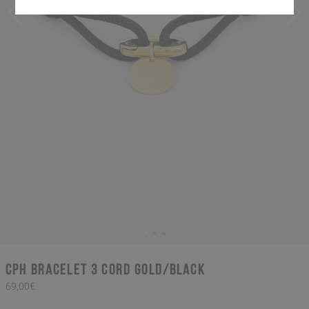
CPH BRACELET 3 cord gold/black
69,00€