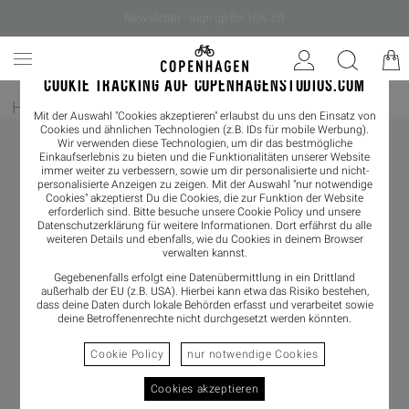
Newsletter - sign up for 10% off
COOKIE TRACKING AUF COPENHAGENSTUDIOS.COM
Home
/
Damen
/
Schmuck
Mit der Auswahl "Cookies akzeptieren" erlaubst du uns den Einsatz von
Cookies und ähnlichen Technologien (z.B. IDs für mobile Werbung).
Wir verwenden diese Technologien, um dir das bestmögliche
Einkaufserlebnis zu bieten und die Funktionalitäten unserer Website
immer weiter zu verbessern, sowie um dir personalisierte und nicht-
personalisierte Anzeigen zu zeigen. Mit der Auswahl "nur notwendige
Cookies" akzeptierst Du die Cookies, die zur Funktion der Website
erforderlich sind. Bitte besuche unsere Cookie Policy und unsere
Datenschutzerklärung
für weitere Informationen. Dort erfährst du alle
weiteren Details und ebenfalls, wie du Cookies in deinem Browser
verwalten kannst.
Gegebenenfalls erfolgt eine Datenübermittlung in ein Drittland
außerhalb der EU (z.B. USA). Hierbei kann etwa das Risiko bestehen,
dass deine Daten durch lokale Behörden erfasst und verarbeitet sowie
deine Betroffenenrechte nicht durchgesetzt werden könnten.
Cookie Policy
nur notwendige Cookies
Cookies akzeptieren