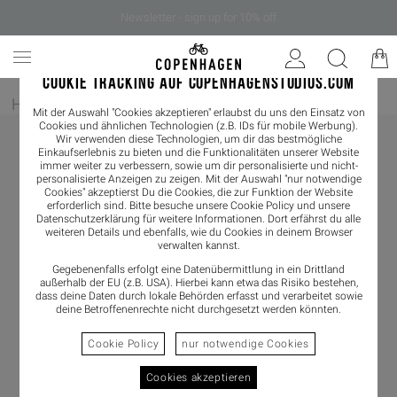
Newsletter - sign up for 10% off
COOKIE TRACKING AUF COPENHAGENSTUDIOS.COM
Home
/
Damen
/
Loafer
Mit der Auswahl "Cookies akzeptieren" erlaubst du uns den Einsatz von
Cookies und ähnlichen Technologien (z.B. IDs für mobile Werbung).
Wir verwenden diese Technologien, um dir das bestmögliche
Einkaufserlebnis zu bieten und die Funktionalitäten unserer Website
immer weiter zu verbessern, sowie um dir personalisierte und nicht-
personalisierte Anzeigen zu zeigen. Mit der Auswahl "nur notwendige
Cookies" akzeptierst Du die Cookies, die zur Funktion der Website
erforderlich sind. Bitte besuche unsere Cookie Policy und unsere
Datenschutzerklärung
für weitere Informationen. Dort erfährst du alle
weiteren Details und ebenfalls, wie du Cookies in deinem Browser
verwalten kannst.
Gegebenenfalls erfolgt eine Datenübermittlung in ein Drittland
außerhalb der EU (z.B. USA). Hierbei kann etwa das Risiko bestehen,
dass deine Daten durch lokale Behörden erfasst und verarbeitet sowie
deine Betroffenenrechte nicht durchgesetzt werden könnten.
Cookie Policy
nur notwendige Cookies
Cookies akzeptieren