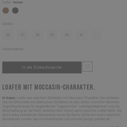
Farbe -
brown
Größen
36
37
38
39
40
41
42
Größentabelle
LOAFER MIT MOCCASIN-CHARAKTER.
In braun.
Loafer aus weichem Glattleder mit Moccasin-Charakter. Die schlanke
Slip-On-Silhouette mit elastischen Einsätzen an den Seiten und einer dezenten
Zugschlaufe sorgt für angenehmen Tragekomfort. Lederapplikationen und die
feine Raffung an der Naht verleihen dem Schuh seine typische Loafer-Optik. Die
leicht eckig zulaufende Zehenpartie sowie die flache Sohle mit einem dezenten
Blockabsatz runden das minimalistische und stilvolle Design perfekt ab.