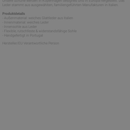
Unsere Schuhe werden in Kopenhagen designed und in Europa hergestellt. Das
Leder stammt aus ausgewählten, familiengeführten Manufakturen in Italien.
Produktdetails
- Außenmaterial: weiches Glattleder aus Italien
- Innenmaterial: weiches Leder
- Innensohle aus Leder
- Flexible, rutschfeste & widerstandsfähige Sohle
- Handgefertigt in Portugal
Hersteller/EU Verantwortliche Person