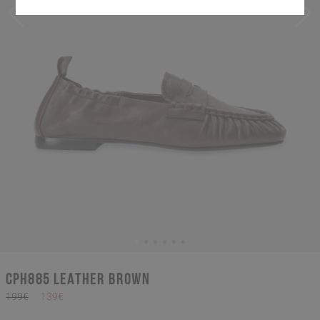
CPH885 leather brown
199€
139€