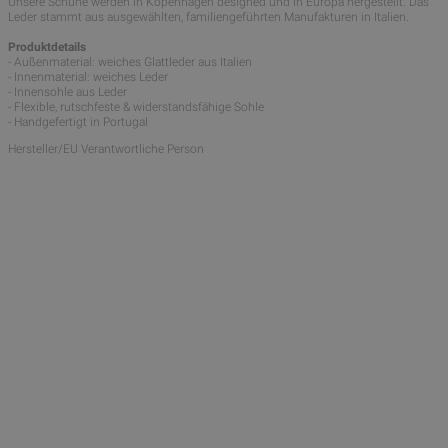
Unsere Schuhe werden in Kopenhagen designed und in Europa hergestellt. Das
Leder stammt aus ausgewählten, familiengeführten Manufakturen in Italien.
Produktdetails
- Außenmaterial: weiches Glattleder aus Italien
- Innenmaterial: weiches Leder
- Innensohle aus Leder
- Flexible, rutschfeste & widerstandsfähige Sohle
- Handgefertigt in Portugal
Hersteller/EU Verantwortliche Person