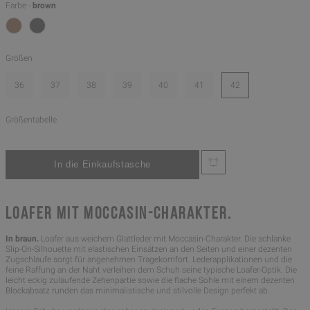
Farbe -
brown
Größen
36
37
38
39
40
41
42
Größentabelle
LOAFER MIT MOCCASIN-CHARAKTER.
In braun.
Loafer aus weichem Glattleder mit Moccasin-Charakter. Die schlanke
Slip-On-Silhouette mit elastischen Einsätzen an den Seiten und einer dezenten
Zugschlaufe sorgt für angenehmen Tragekomfort. Lederapplikationen und die
feine Raffung an der Naht verleihen dem Schuh seine typische Loafer-Optik. Die
leicht eckig zulaufende Zehenpartie sowie die flache Sohle mit einem dezenten
Blockabsatz runden das minimalistische und stilvolle Design perfekt ab.