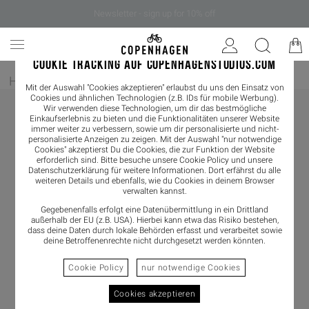
Newsletter - sign up for 10% off
COOKIE TRACKING AUF COPENHAGENSTUDIOS.COM
Home
/
Damen
/
Loafer
Mit der Auswahl "Cookies akzeptieren" erlaubst du uns den Einsatz von
Cookies und ähnlichen Technologien (z.B. IDs für mobile Werbung).
Wir verwenden diese Technologien, um dir das bestmögliche
Einkaufserlebnis zu bieten und die Funktionalitäten unserer Website
immer weiter zu verbessern, sowie um dir personalisierte und nicht-
personalisierte Anzeigen zu zeigen. Mit der Auswahl "nur notwendige
Cookies" akzeptierst Du die Cookies, die zur Funktion der Website
erforderlich sind. Bitte besuche unsere Cookie Policy und unsere
Datenschutzerklärung
für weitere Informationen. Dort erfährst du alle
weiteren Details und ebenfalls, wie du Cookies in deinem Browser
verwalten kannst.
Gegebenenfalls erfolgt eine Datenübermittlung in ein Drittland
außerhalb der EU (z.B. USA). Hierbei kann etwa das Risiko bestehen,
dass deine Daten durch lokale Behörden erfasst und verarbeitet sowie
deine Betroffenenrechte nicht durchgesetzt werden könnten.
Cookie Policy
nur notwendige Cookies
Cookies akzeptieren