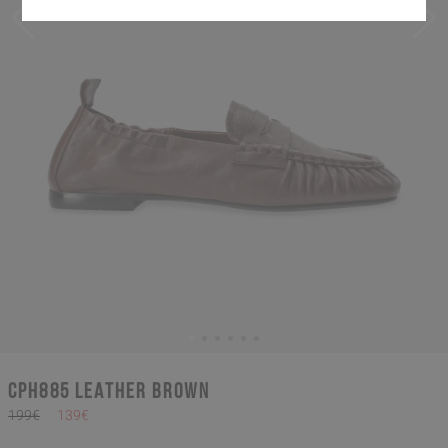
CPH885 leather brown
199€
139€