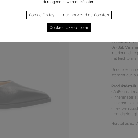
durchgesetzt werden könnten.
Cookie Policy
nur notwendige Cookies
Cookies akzeptieren
MINIMAL
In schwarz.
Ba
On-Stil. Minima
Interior und Lo
mit leichtem Bl
Unsere Schuhe 
stammt aus aus
Produktdetails
- Außenmaterial
- Innenmateria
- Innensohle a
- Flexible, rut
- Handgefertigt
Hersteller/EU 