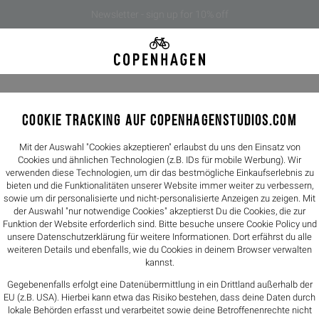
Newsletter - sign up for 10% off
COOKIE TRACKING AUF COPENHAGENSTUDIOS.COM
CPH415 l
199€
159
Mit der Auswahl "Cookies akzeptieren" erlaubst du uns den Einsatz von
Cookies und ähnlichen Technologien (z.B. IDs für mobile Werbung). Wir
verwenden diese Technologien, um dir das bestmögliche Einkaufserlebnis zu
Farbe -
black
bieten und die Funktionalitäten unserer Website immer weiter zu verbessern,
sowie um dir personalisierte und nicht-personalisierte Anzeigen zu zeigen. Mit
der Auswahl "nur notwendige Cookies" akzeptierst Du die Cookies, die zur
Größen
Funktion der Website erforderlich sind. Bitte besuche unsere Cookie Policy und
unsere
Datenschutzerklärung
für weitere Informationen. Dort erfährst du alle
36
37
weiteren Details und ebenfalls, wie du Cookies in deinem Browser verwalten
kannst.
Größentabelle
Gegebenenfalls erfolgt eine Datenübermittlung in ein Drittland außerhalb der
EU (z.B. USA). Hierbei kann etwa das Risiko bestehen, dass deine Daten durch
lokale Behörden erfasst und verarbeitet sowie deine Betroffenenrechte nicht