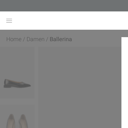
Home
/
Damen
/
Ballerina