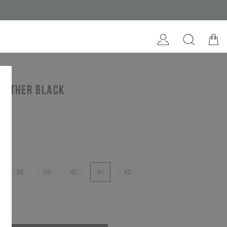
eather black
€
38
39
40
41
42