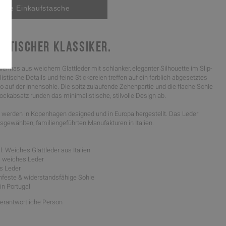
ISTISCHER KLASSIKER.
llerinas aus weichem Glattleder mit schlanker, eleganter Silhouette im Slip-
listische Details und feine Stickereien treffen auf ein farblich abgesetztes
go auf der Innensohle. Die spitz zulaufende Zehenpartie und die flache Sohle
ockabsatz runden das minimalistische, stilvolle Design ab.
werden in Kopenhagen designed und in Europa hergestellt. Das Leder
gewählten, familiengeführten Manufakturen in Italien.
: Weiches Glattleder aus Italien
l: weiches Leder
us Leder
schfeste & widerstandsfähige Sohle
 in Portugal
Verantwortliche Person