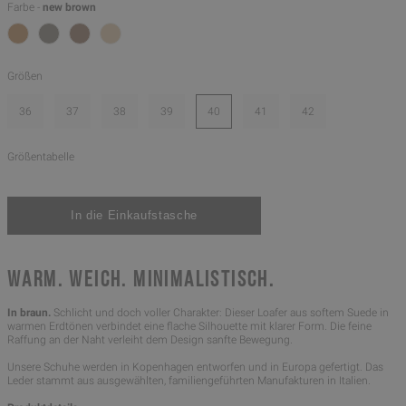
Farbe -
new brown
Größen
36
37
38
39
40
41
42
Größentabelle
WARM. WEICH. MINIMALISTISCH.
In braun.
Schlicht und doch voller Charakter: Dieser Loafer aus softem Suede in
warmen Erdtönen verbindet eine flache Silhouette mit klarer Form. Die feine
Raffung an der Naht verleiht dem Design sanfte Bewegung.
Unsere Schuhe werden in Kopenhagen entworfen und in Europa gefertigt. Das
Leder stammt aus ausgewählten, familiengeführten Manufakturen in Italien.