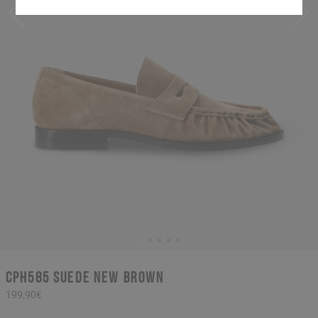
CPH585 suede new brown
199,90€