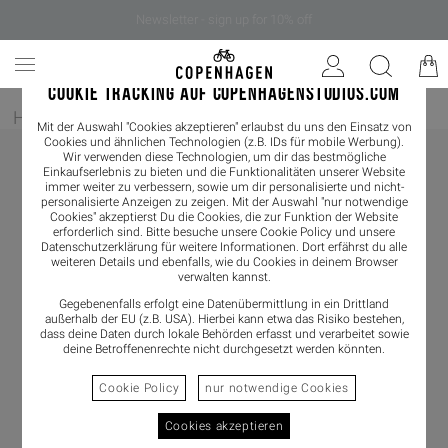
Newsletter - sign up for 10% off
COOKIE TRACKING AUF COPENHAGENSTUDIOS.COM
Home
/
Damen
/
Loafer
Mit der Auswahl "Cookies akzeptieren" erlaubst du uns den Einsatz von
Cookies und ähnlichen Technologien (z.B. IDs für mobile Werbung).
Wir verwenden diese Technologien, um dir das bestmögliche
Einkaufserlebnis zu bieten und die Funktionalitäten unserer Website
immer weiter zu verbessern, sowie um dir personalisierte und nicht-
personalisierte Anzeigen zu zeigen. Mit der Auswahl "nur notwendige
Cookies" akzeptierst Du die Cookies, die zur Funktion der Website
erforderlich sind. Bitte besuche unsere Cookie Policy und unsere
Datenschutzerklärung
für weitere Informationen. Dort erfährst du alle
weiteren Details und ebenfalls, wie du Cookies in deinem Browser
verwalten kannst.
Gegebenenfalls erfolgt eine Datenübermittlung in ein Drittland
außerhalb der EU (z.B. USA). Hierbei kann etwa das Risiko bestehen,
dass deine Daten durch lokale Behörden erfasst und verarbeitet sowie
deine Betroffenenrechte nicht durchgesetzt werden könnten.
Cookie Policy
nur notwendige Cookies
Cookies akzeptieren