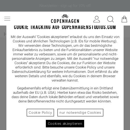
Newsletter - sign up for 10% off
COOKIE TRACKING AUF COPENHAGENSTUDIOS.COM
Home
/
Damen
/
Loafer
Mit der Auswahl "Cookies akzeptieren" erlaubst du uns den Einsatz von
Cookies und ähnlichen Technologien (z.B. IDs für mobile Werbung).
Wir verwenden diese Technologien, um dir das bestmögliche
Einkaufserlebnis zu bieten und die Funktionalitäten unserer Website
immer weiter zu verbessern, sowie um dir personalisierte und nicht-
personalisierte Anzeigen zu zeigen. Mit der Auswahl "nur notwendige
Cookies" akzeptierst Du die Cookies, die zur Funktion der Website
erforderlich sind. Bitte besuche unsere Cookie Policy und unsere
Datenschutzerklärung
für weitere Informationen. Dort erfährst du alle
weiteren Details und ebenfalls, wie du Cookies in deinem Browser
verwalten kannst.
Gegebenenfalls erfolgt eine Datenübermittlung in ein Drittland
außerhalb der EU (z.B. USA). Hierbei kann etwa das Risiko bestehen,
dass deine Daten durch lokale Behörden erfasst und verarbeitet sowie
deine Betroffenenrechte nicht durchgesetzt werden könnten.
Cookie Policy
nur notwendige Cookies
Cookies akzeptieren