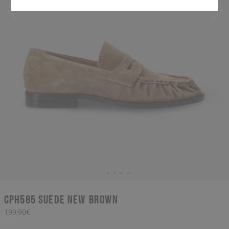
CPH585 suede new brown
199,90€