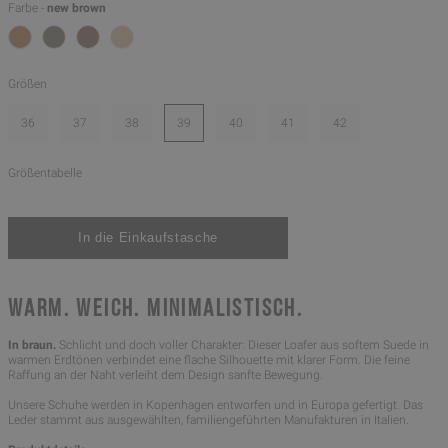
Farbe -
new brown
Größen
36
37
38
39
40
41
42
Größentabelle
WARM. WEICH. MINIMALISTISCH.
In braun.
Schlicht und doch voller Charakter: Dieser Loafer aus softem Suede in
warmen Erdtönen verbindet eine flache Silhouette mit klarer Form. Die feine
Raffung an der Naht verleiht dem Design sanfte Bewegung.
Unsere Schuhe werden in Kopenhagen entworfen und in Europa gefertigt. Das
Leder stammt aus ausgewählten, familiengeführten Manufakturen in Italien.