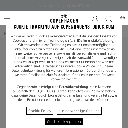
Newsletter - sign up for 10% off
COOKIE TRACKING AUF COPENHAGENSTUDIOS.COM
Home
/
Damen
/
Loafer
Mit der Auswahl "Cookies akzeptieren" erlaubst du uns den Einsatz von
Cookies und ähnlichen Technologien (z.B. IDs für mobile Werbung).
Wir verwenden diese Technologien, um dir das bestmögliche
Einkaufserlebnis zu bieten und die Funktionalitäten unserer Website
immer weiter zu verbessern, sowie um dir personalisierte und nicht-
personalisierte Anzeigen zu zeigen. Mit der Auswahl "nur notwendige
Cookies" akzeptierst Du die Cookies, die zur Funktion der Website
erforderlich sind. Bitte besuche unsere Cookie Policy und unsere
Datenschutzerklärung
für weitere Informationen. Dort erfährst du alle
weiteren Details und ebenfalls, wie du Cookies in deinem Browser
verwalten kannst.
Gegebenenfalls erfolgt eine Datenübermittlung in ein Drittland
außerhalb der EU (z.B. USA). Hierbei kann etwa das Risiko bestehen,
dass deine Daten durch lokale Behörden erfasst und verarbeitet sowie
deine Betroffenenrechte nicht durchgesetzt werden könnten.
Cookie Policy
nur notwendige Cookies
Cookies akzeptieren