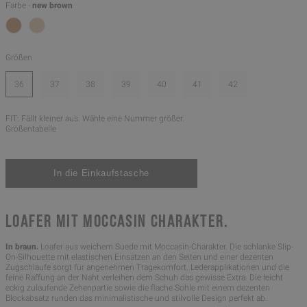
Farbe -
new brown
Größen
36
37
38
39
40
41
42
FIT: Fällt kleiner aus. Wähle eine Nummer größer.
Größentabelle
LOAFER MIT MOCCASIN CHARAKTER.
In braun.
Loafer aus weichem Suede mit Moccasin-Charakter. Die schlanke Slip-
On-Silhouette mit elastischen Einsätzen an den Seiten und einer dezenten
Zugschlaufe sorgt für angenehmen Tragekomfort. Lederapplikationen und die
feine Raffung an der Naht verleihen dem Schuh das gewisse Extra. Die leicht
eckig zulaufende Zehenpartie sowie die flache Sohle mit einem dezenten
Blockabsatz runden das minimalistische und stilvolle Design perfekt ab.