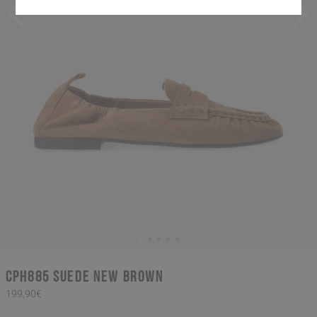
CPH885 suede new brown
199,90€