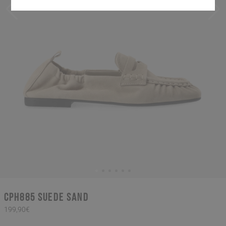
CPH885 suede sand
199,90€