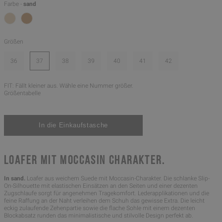
Farbe -
sand
Größen
36
37
38
39
40
41
42
FIT: Fällt kleiner aus. Wähle eine Nummer größer.
Größentabelle
LOAFER MIT MOCCASIN CHARAKTER.
In sand.
Loafer aus weichem Suede mit Moccasin-Charakter. Die schlanke Slip-
On-Silhouette mit elastischen Einsätzen an den Seiten und einer dezenten
Zugschlaufe sorgt für angenehmen Tragekomfort. Lederapplikationen und die
feine Raffung an der Naht verleihen dem Schuh das gewisse Extra. Die leicht
eckig zulaufende Zehenpartie sowie die flache Sohle mit einem dezenten
Blockabsatz runden das minimalistische und stilvolle Design perfekt ab.