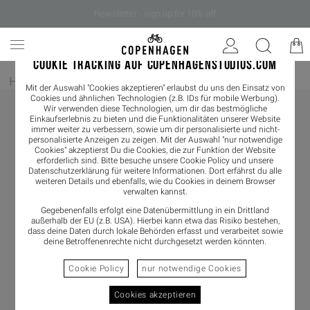
Newsletter - sign up for 10% off
COOKIE TRACKING AUF COPENHAGENSTUDIOS.COM
Home
/
Damen
/
Loafer
Mit der Auswahl "Cookies akzeptieren" erlaubst du uns den Einsatz von
Cookies und ähnlichen Technologien (z.B. IDs für mobile Werbung).
Wir verwenden diese Technologien, um dir das bestmögliche
Einkaufserlebnis zu bieten und die Funktionalitäten unserer Website
immer weiter zu verbessern, sowie um dir personalisierte und nicht-
personalisierte Anzeigen zu zeigen. Mit der Auswahl "nur notwendige
Cookies" akzeptierst Du die Cookies, die zur Funktion der Website
erforderlich sind. Bitte besuche unsere Cookie Policy und unsere
Datenschutzerklärung
für weitere Informationen. Dort erfährst du alle
weiteren Details und ebenfalls, wie du Cookies in deinem Browser
verwalten kannst.
Gegebenenfalls erfolgt eine Datenübermittlung in ein Drittland
außerhalb der EU (z.B. USA). Hierbei kann etwa das Risiko bestehen,
dass deine Daten durch lokale Behörden erfasst und verarbeitet sowie
deine Betroffenenrechte nicht durchgesetzt werden könnten.
Cookie Policy
nur notwendige Cookies
Cookies akzeptieren