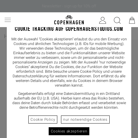
Newsletter - sign up for 10% off
COOKIE TRACKING AUF COPENHAGENSTUDIOS.COM
Home
/
Damen
/
Boots
Mit der Auswahl "Cookies akzeptieren" erlaubst du uns den Einsatz von
Cookies und ähnlichen Technologien (z.B. IDs für mobile Werbung).
Wir verwenden diese Technologien, um dir das bestmögliche
Einkaufserlebnis zu bieten und die Funktionalitäten unserer Website
immer weiter zu verbessern, sowie um dir personalisierte und nicht-
personalisierte Anzeigen zu zeigen. Mit der Auswahl "nur notwendige
Cookies" akzeptierst Du die Cookies, die zur Funktion der Website
erforderlich sind. Bitte besuche unsere Cookie Policy und unsere
Datenschutzerklärung
für weitere Informationen. Dort erfährst du alle
weiteren Details und ebenfalls, wie du Cookies in deinem Browser
verwalten kannst.
Gegebenenfalls erfolgt eine Datenübermittlung in ein Drittland
außerhalb der EU (z.B. USA). Hierbei kann etwa das Risiko bestehen,
dass deine Daten durch lokale Behörden erfasst und verarbeitet sowie
deine Betroffenenrechte nicht durchgesetzt werden könnten.
Cookie Policy
nur notwendige Cookies
Cookies akzeptieren