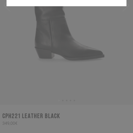
CPH221 leather black
349,00€