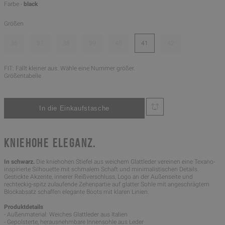
Farbe -
black
Größen
36
37
38
39
40
41
42
FIT: Fällt kleiner aus. Wähle eine Nummer größer.
Größentabelle
KNIEHOHE ELEGANZ.
In schwarz.
Die kniehohen Stiefel aus weichem Glattleder vereinen eine Texano-
inspirierte Silhouette mit schmalem Schaft und minimalistischen Details.
Gestickte Akzente, innerer Reißverschluss, Logo an der Außenseite und
rechteckig-spitz zulaufende Zehenpartie auf glatter Sohle mit angeschrägtem
Blockabsatz schaffen elegante Boots mit klaren Linien.
Produktdetails
- Außenmaterial: Weiches Glattleder aus Italien
- Gepolsterte, herausnehmbare Innensohle aus Leder