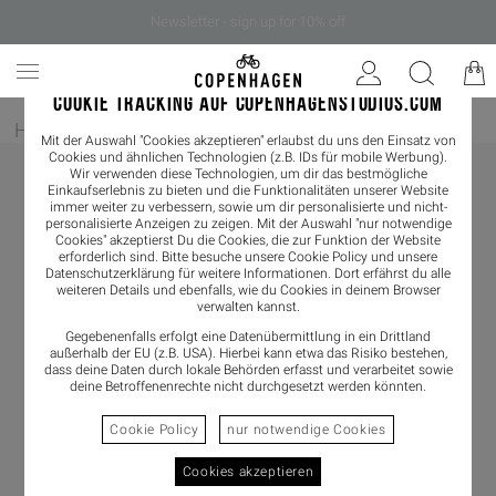
Newsletter - sign up for 10% off
COOKIE TRACKING AUF COPENHAGENSTUDIOS.COM
Home
/
Damen
/
Boots
/
Chelseaboot
Mit der Auswahl "Cookies akzeptieren" erlaubst du uns den Einsatz von
Cookies und ähnlichen Technologien (z.B. IDs für mobile Werbung).
Wir verwenden diese Technologien, um dir das bestmögliche
Einkaufserlebnis zu bieten und die Funktionalitäten unserer Website
immer weiter zu verbessern, sowie um dir personalisierte und nicht-
personalisierte Anzeigen zu zeigen. Mit der Auswahl "nur notwendige
Cookies" akzeptierst Du die Cookies, die zur Funktion der Website
erforderlich sind. Bitte besuche unsere Cookie Policy und unsere
Datenschutzerklärung
für weitere Informationen. Dort erfährst du alle
weiteren Details und ebenfalls, wie du Cookies in deinem Browser
verwalten kannst.
Gegebenenfalls erfolgt eine Datenübermittlung in ein Drittland
außerhalb der EU (z.B. USA). Hierbei kann etwa das Risiko bestehen,
dass deine Daten durch lokale Behörden erfasst und verarbeitet sowie
deine Betroffenenrechte nicht durchgesetzt werden könnten.
Cookie Policy
nur notwendige Cookies
Cookies akzeptieren