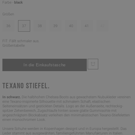
Farbe -
black
Größen
36
37
38
39
40
41
42
FIT: Fällt schmaler aus.
Größentabelle
TEXANO STIEFEL.
In schwarz.
Die halbhohen Chelsea Boots aus gewachstem Nubukleder vereinen
eine Texano-inspirierte Silhouette mit schmalem Schaft, elastischen
Seiteneinsätzen und gestickten Details. Logo an der Außenseite, rechteckig-
spitzer Zehenbereich, Zugschlaufe hinten sowie glatte Gummisohle mit
angeschrägtem Blockabsatz verleihen den minimalistischen Texano-Stiefeletten
einen monochromen Look.
Unsere Schuhe werden in Kopenhagen designt und in Europa hergestellt. Das
Leder stammt aus ausgewählten, familiengeführten Manufakturen in Italien.