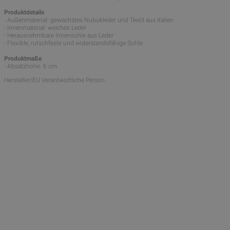
Produktdetails
- Außenmaterial: gewachstes Nubukleder und Textil aus Italien
- Innenmaterial: weiches Leder
- Herausnehmbare Innensohle aus Leder
- Flexible, rutschfeste und widerstandsfähige Sohle
Produktmaße
- Absatzhöhe: 6 cm
Hersteller/EU Verantwortliche Person