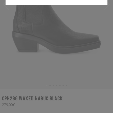
CPH236 waxed nabuc black
279,00€