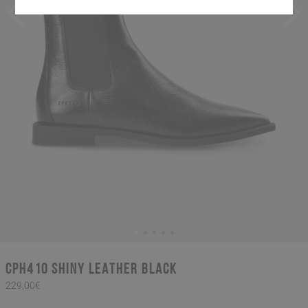
CPH410 shiny leather black
229,00€