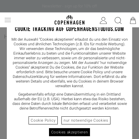
Newsletter - sign up for 10% off
COOKIE TRACKING AUF COPENHAGENSTUDIOS.COM
Home
/
Damen
/
Boots
/
Chelseaboot
Mit der Auswahl "Cookies akzeptieren" erlaubst du uns den Einsatz von
Cookies und ähnlichen Technologien (z.B. IDs für mobile Werbung).
Wir verwenden diese Technologien, um dir das bestmögliche
Einkaufserlebnis zu bieten und die Funktionalitäten unserer Website
immer weiter zu verbessern, sowie um dir personalisierte und nicht-
personalisierte Anzeigen zu zeigen. Mit der Auswahl "nur notwendige
Cookies" akzeptierst Du die Cookies, die zur Funktion der Website
erforderlich sind. Bitte besuche unsere Cookie Policy und unsere
Datenschutzerklärung
für weitere Informationen. Dort erfährst du alle
weiteren Details und ebenfalls, wie du Cookies in deinem Browser
verwalten kannst.
Gegebenenfalls erfolgt eine Datenübermittlung in ein Drittland
außerhalb der EU (z.B. USA). Hierbei kann etwa das Risiko bestehen,
dass deine Daten durch lokale Behörden erfasst und verarbeitet sowie
deine Betroffenenrechte nicht durchgesetzt werden könnten.
Cookie Policy
nur notwendige Cookies
Cookies akzeptieren