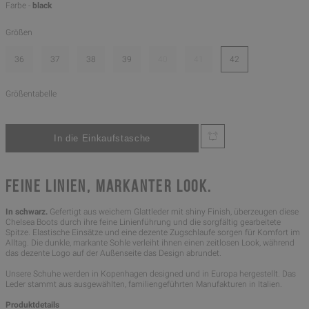
Farbe -
black
Größen
36
37
38
39
40
41
42
Größentabelle
FEINE LINIEN, MARKANTER LOOK.
In schwarz.
Gefertigt aus weichem Glattleder mit shiny Finish, überzeugen diese
Chelsea Boots durch ihre feine Linienführung und die sorgfältig gearbeitete
Spitze. Elastische Einsätze und eine dezente Zugschlaufe sorgen für Komfort im
Alltag. Die dunkle, markante Sohle verleiht ihnen einen zeitlosen Look, während
das dezente Logo auf der Außenseite das Design abrundet.
Unsere Schuhe werden in Kopenhagen designed und in Europa hergestellt. Das
Leder stammt aus ausgewählten, familiengeführten Manufakturen in Italien.
Produktdetails