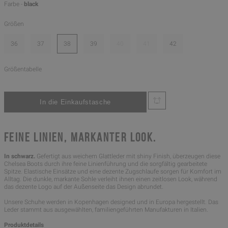
Farbe -
black
Größen
36
37
38
39
40
41
42
Größentabelle
FEINE LINIEN, MARKANTER LOOK.
In schwarz.
Gefertigt aus weichem Glattleder mit shiny Finish, überzeugen diese
Chelsea Boots durch ihre feine Linienführung und die sorgfältig gearbeitete
Spitze. Elastische Einsätze und eine dezente Zugschlaufe sorgen für Komfort im
Alltag. Die dunkle, markante Sohle verleiht ihnen einen zeitlosen Look, während
das dezente Logo auf der Außenseite das Design abrundet.
Unsere Schuhe werden in Kopenhagen designed und in Europa hergestellt. Das
Leder stammt aus ausgewählten, familiengeführten Manufakturen in Italien.
Produktdetails