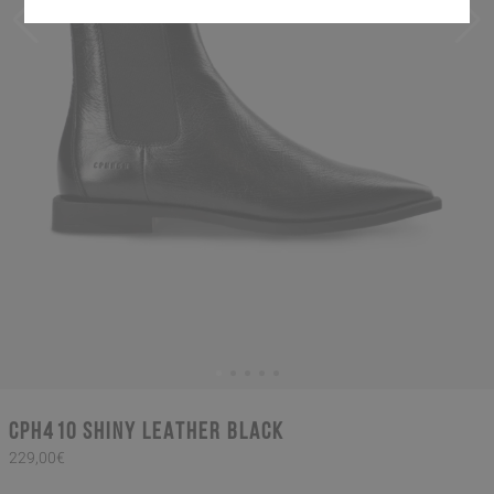
CPH410 shiny leather black
229,00€