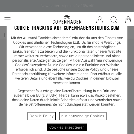
Newsletter - sign up for 10% off
COOKIE TRACKING AUF COPENHAGENSTUDIOS.COM
Home
/
Damen
/
Boots
/
Chelseaboot
Mit der Auswahl "Cookies akzeptieren" erlaubst du uns den Einsatz von
Cookies und ähnlichen Technologien (z.B. IDs für mobile Werbung).
Wir verwenden diese Technologien, um dir das bestmögliche
Einkaufserlebnis zu bieten und die Funktionalitäten unserer Website
immer weiter zu verbessern, sowie um dir personalisierte und nicht-
personalisierte Anzeigen zu zeigen. Mit der Auswahl "nur notwendige
Cookies" akzeptierst Du die Cookies, die zur Funktion der Website
erforderlich sind. Bitte besuche unsere Cookie Policy und unsere
Datenschutzerklärung
für weitere Informationen. Dort erfährst du alle
weiteren Details und ebenfalls, wie du Cookies in deinem Browser
verwalten kannst.
Gegebenenfalls erfolgt eine Datenübermittlung in ein Drittland
außerhalb der EU (z.B. USA). Hierbei kann etwa das Risiko bestehen,
dass deine Daten durch lokale Behörden erfasst und verarbeitet sowie
deine Betroffenenrechte nicht durchgesetzt werden könnten.
Cookie Policy
nur notwendige Cookies
Cookies akzeptieren