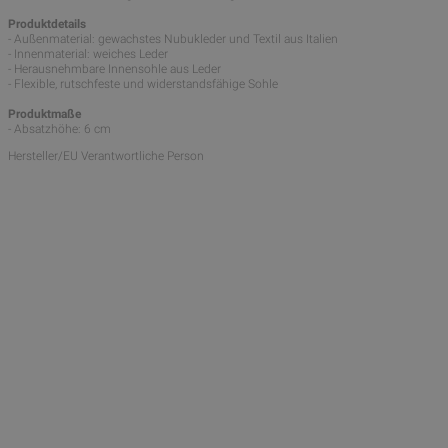
Produktdetails
- Außenmaterial: gewachstes Nubukleder und Textil aus Italien
- Innenmaterial: weiches Leder
- Herausnehmbare Innensohle aus Leder
- Flexible, rutschfeste und widerstandsfähige Sohle
Produktmaße
- Absatzhöhe: 6 cm
Hersteller/EU Verantwortliche Person