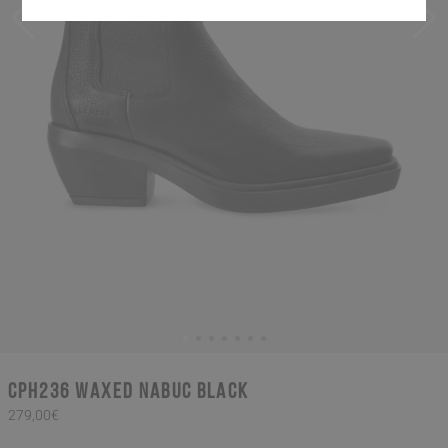
CPH236 waxed nabuc black
279,00€