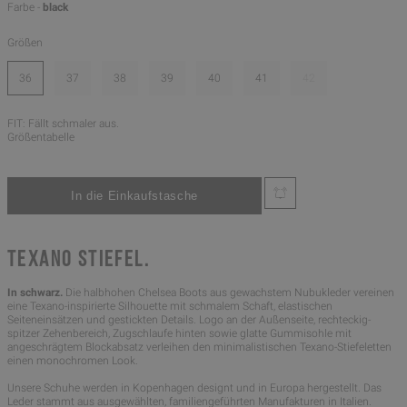
Farbe -
black
Größen
36
37
38
39
40
41
42
FIT: Fällt schmaler aus.
Größentabelle
TEXANO STIEFEL.
In schwarz.
Die halbhohen Chelsea Boots aus gewachstem Nubukleder vereinen
eine Texano-inspirierte Silhouette mit schmalem Schaft, elastischen
Seiteneinsätzen und gestickten Details. Logo an der Außenseite, rechteckig-
spitzer Zehenbereich, Zugschlaufe hinten sowie glatte Gummisohle mit
angeschrägtem Blockabsatz verleihen den minimalistischen Texano-Stiefeletten
einen monochromen Look.
Unsere Schuhe werden in Kopenhagen designt und in Europa hergestellt. Das
Leder stammt aus ausgewählten, familiengeführten Manufakturen in Italien.