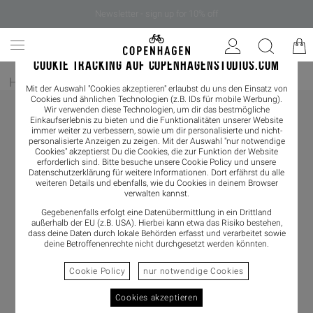
Newsletter - sign up for 10% off
COOKIE TRACKING AUF COPENHAGENSTUDIOS.COM
Home
/
Damen
/
Boots
/
Chelseaboot
Mit der Auswahl "Cookies akzeptieren" erlaubst du uns den Einsatz von
Cookies und ähnlichen Technologien (z.B. IDs für mobile Werbung).
Wir verwenden diese Technologien, um dir das bestmögliche
Einkaufserlebnis zu bieten und die Funktionalitäten unserer Website
immer weiter zu verbessern, sowie um dir personalisierte und nicht-
personalisierte Anzeigen zu zeigen. Mit der Auswahl "nur notwendige
Cookies" akzeptierst Du die Cookies, die zur Funktion der Website
erforderlich sind. Bitte besuche unsere Cookie Policy und unsere
Datenschutzerklärung
für weitere Informationen. Dort erfährst du alle
weiteren Details und ebenfalls, wie du Cookies in deinem Browser
verwalten kannst.
Gegebenenfalls erfolgt eine Datenübermittlung in ein Drittland
außerhalb der EU (z.B. USA). Hierbei kann etwa das Risiko bestehen,
dass deine Daten durch lokale Behörden erfasst und verarbeitet sowie
deine Betroffenenrechte nicht durchgesetzt werden könnten.
Cookie Policy
nur notwendige Cookies
Cookies akzeptieren