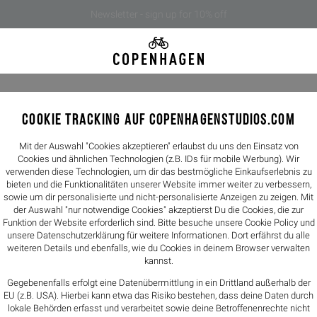
Newsletter - sign up for 10% off
LOOKBOOK SPRING/SUMMER 26
COOKIE TRACKING AUF COPENHAGENSTUDIOS.COM
Mit der Auswahl "Cookies akzeptieren" erlaubst du uns den Einsatz von
Cookies und ähnlichen Technologien (z.B. IDs für mobile Werbung). Wir
verwenden diese Technologien, um dir das bestmögliche Einkaufserlebnis zu
lare Formen. Sanfte Töne. Kopenhagener Handschrif
bieten und die Funktionalitäten unserer Website immer weiter zu verbessern,
sowie um dir personalisierte und nicht-personalisierte Anzeigen zu zeigen. Mit
der Auswahl "nur notwendige Cookies" akzeptierst Du die Cookies, die zur
book, wie zeitlose Herren-Sommerschuhe Komfort und
Funktion der Website erforderlich sind. Bitte besuche unsere Cookie Policy und
unsere
Datenschutzerklärung
für weitere Informationen. Dort erfährst du alle
weiteren Details und ebenfalls, wie du Cookies in deinem Browser verwalten
kannst.
Gegebenenfalls erfolgt eine Datenübermittlung in ein Drittland außerhalb der
EU (z.B. USA). Hierbei kann etwa das Risiko bestehen, dass deine Daten durch
lokale Behörden erfasst und verarbeitet sowie deine Betroffenenrechte nicht