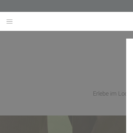
K
Erlebe im Look