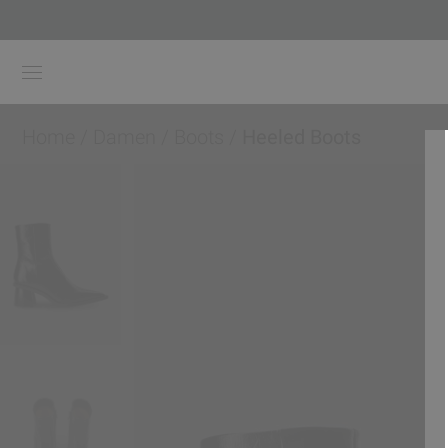
Home
/
Damen
/
Boots
/
Heeled Boots