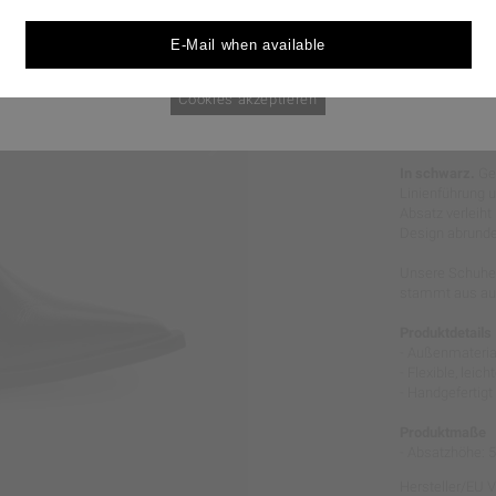
durchgesetzt werden könnten.
E-Mail when available
Cookie Policy
nur notwendige Cookies
Cookies akzeptieren
MODERNE
In schwarz.
Gef
Linienführung u
Absatz verleiht
Design abrunde
Unsere Schuhe 
stammt aus aus
Produktdetails
- Außenmaterial
- Flexible, lei
- Handgefertigt 
Produktmaße
- Absatzhöhe: 
Hersteller/EU 