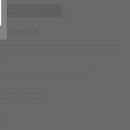
 STIEFELETTE.
ertigt aus weichem Glattleder überzeugt diese Stiefelette durch ihre feine
nd die sorgfältig gearbeitete Spitze. Die dunkle Sohle mit charakteristischem
 ihr einen zeitlosen Look, während das dezente Logo auf der Außenseite das
t.
werden in Kopenhagen designed und in Europa hergestellt. Das Leder
gewählten, familiengeführten Manufakturen in Italien.
: weiches Glattleder aus Italien
chte und widerstandsfähige Sohle
in Italien
5,3 cm
Verantwortliche Person