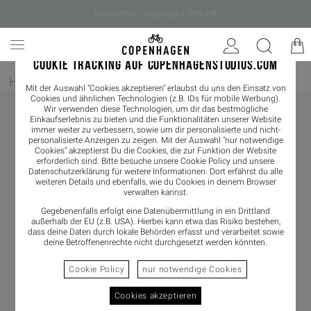
Newsletter - sign up for 10% off
COOKIE TRACKING AUF COPENHAGENSTUDIOS.COM
Home
/
Bekleidung
/
Shirts & Blouses
/
Blouses
Mit der Auswahl "Cookies akzeptieren" erlaubst du uns den Einsatz von
Cookies und ähnlichen Technologien (z.B. IDs für mobile Werbung).
Wir verwenden diese Technologien, um dir das bestmögliche
Einkaufserlebnis zu bieten und die Funktionalitäten unserer Website
immer weiter zu verbessern, sowie um dir personalisierte und nicht-
personalisierte Anzeigen zu zeigen. Mit der Auswahl "nur notwendige
Cookies" akzeptierst Du die Cookies, die zur Funktion der Website
erforderlich sind. Bitte besuche unsere Cookie Policy und unsere
Datenschutzerklärung
für weitere Informationen. Dort erfährst du alle
weiteren Details und ebenfalls, wie du Cookies in deinem Browser
verwalten kannst.
Gegebenenfalls erfolgt eine Datenübermittlung in ein Drittland
außerhalb der EU (z.B. USA). Hierbei kann etwa das Risiko bestehen,
dass deine Daten durch lokale Behörden erfasst und verarbeitet sowie
deine Betroffenenrechte nicht durchgesetzt werden könnten.
Cookie Policy
nur notwendige Cookies
Cookies akzeptieren