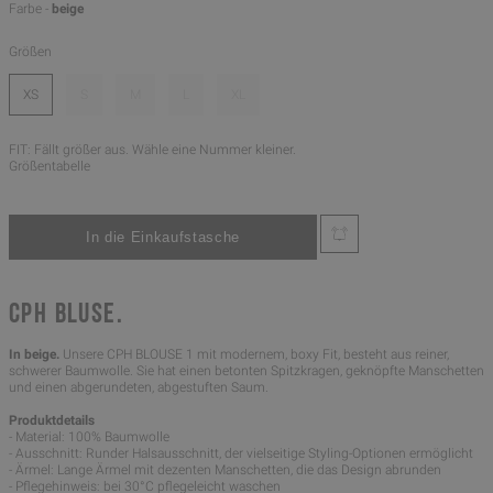
Farbe -
beige
Größen
XS
S
M
L
XL
FIT: Fällt größer aus. Wähle eine Nummer kleiner.
Größentabelle
CPH BLUSE.
In beige.
Unsere CPH BLOUSE 1 mit modernem, boxy Fit, besteht aus reiner,
schwerer Baumwolle. Sie hat einen betonten Spitzkragen, geknöpfte Manschetten
und einen abgerundeten, abgestuften Saum.
Produktdetails
- Material: 100% Baumwolle
- Ausschnitt: Runder Halsausschnitt, der vielseitige Styling-Optionen ermöglicht
- Ärmel: Lange Ärmel mit dezenten Manschetten, die das Design abrunden
- Pflegehinweis: bei 30°C pflegeleicht waschen