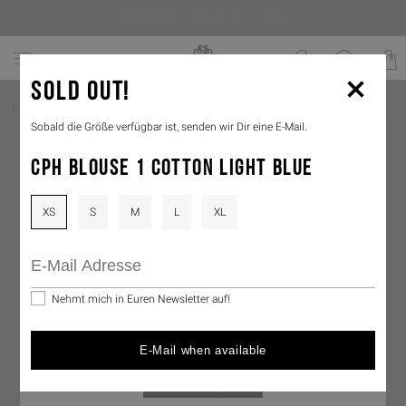
Newsletter - sign up for 10% off
COOKIE TRACKING AUF COPENHAGENSTUDIOS.COM
SOLD OUT!
Home
/
Bekleidung
/
Shirts & Blouses
/
Blouses
Mit der Auswahl "Cookies akzeptieren" erlaubst du uns den Einsatz von
Sobald die Größe verfügbar ist, senden wir Dir eine E-Mail.
Cookies und ähnlichen Technologien (z.B. IDs für mobile Werbung).
Wir verwenden diese Technologien, um dir das bestmögliche
Einkaufserlebnis zu bieten und die Funktionalitäten unserer Website
CPH BLOUSE 1 COTTON LIGHT BLUE
immer weiter zu verbessern, sowie um dir personalisierte und nicht-
personalisierte Anzeigen zu zeigen. Mit der Auswahl "nur notwendige
Cookies" akzeptierst Du die Cookies, die zur Funktion der Website
erforderlich sind. Bitte besuche unsere Cookie Policy und unsere
XS
S
M
L
XL
Datenschutzerklärung
für weitere Informationen. Dort erfährst du alle
weiteren Details und ebenfalls, wie du Cookies in deinem Browser
verwalten kannst.
Gegebenenfalls erfolgt eine Datenübermittlung in ein Drittland
außerhalb der EU (z.B. USA). Hierbei kann etwa das Risiko bestehen,
Nehmt mich in Euren Newsletter auf!
dass deine Daten durch lokale Behörden erfasst und verarbeitet sowie
deine Betroffenenrechte nicht durchgesetzt werden könnten.
E-Mail when available
Cookie Policy
nur notwendige Cookies
Cookies akzeptieren