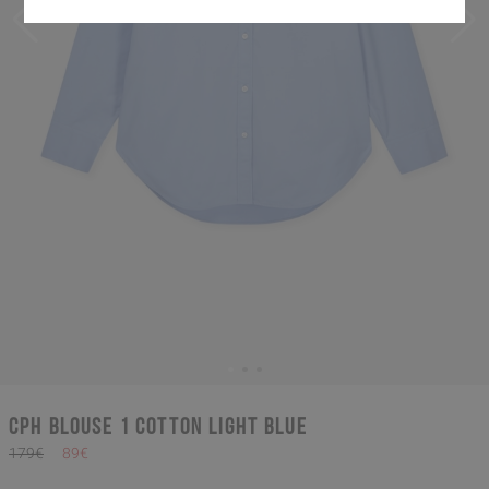
CPH BLOUSE 1 cotton light blue
179€
89€