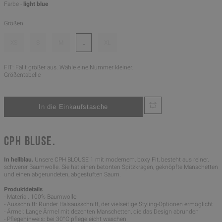
Farbe -
light blue
Größen
XS
S
M
L
XL
FIT: Fällt größer aus. Wähle eine Nummer kleiner.
Größentabelle
CPH BLUSE.
In hellblau.
Unsere CPH BLOUSE 1 mit modernem, boxy Fit, besteht aus reiner,
schwerer Baumwolle. Sie hat einen betonten Spitzkragen, geknöpfte Manschetten
und einen abgerundeten, abgestuften Saum.
Produktdetails
- Material: 100% Baumwolle
- Ausschnitt: Runder Halsausschnitt, der vielseitige Styling-Optionen ermöglicht
- Ärmel: Lange Ärmel mit dezenten Manschetten, die das Design abrunden
- Pflegehinweis: bei 30°C pflegeleicht waschen