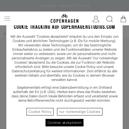
Newsletter - sign up for 10% off
COOKIE TRACKING AUF COPENHAGENSTUDIOS.COM
Home
/
Bekleidung
/
Shirts & Blouses
/
Blouses
Mit der Auswahl "Cookies akzeptieren" erlaubst du uns den Einsatz von
Cookies und ähnlichen Technologien (z.B. IDs für mobile Werbung).
Wir verwenden diese Technologien, um dir das bestmögliche
Einkaufserlebnis zu bieten und die Funktionalitäten unserer Website
immer weiter zu verbessern, sowie um dir personalisierte und nicht-
personalisierte Anzeigen zu zeigen. Mit der Auswahl "nur notwendige
Cookies" akzeptierst Du die Cookies, die zur Funktion der Website
erforderlich sind. Bitte besuche unsere Cookie Policy und unsere
Datenschutzerklärung
für weitere Informationen. Dort erfährst du alle
weiteren Details und ebenfalls, wie du Cookies in deinem Browser
verwalten kannst.
Gegebenenfalls erfolgt eine Datenübermittlung in ein Drittland
außerhalb der EU (z.B. USA). Hierbei kann etwa das Risiko bestehen,
dass deine Daten durch lokale Behörden erfasst und verarbeitet sowie
deine Betroffenenrechte nicht durchgesetzt werden könnten.
Cookie Policy
nur notwendige Cookies
Cookies akzeptieren