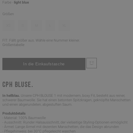
Farbe -
light blue
Größen
XS
S
M
L
XL
FIT: Fällt größer aus. Wähle eine Nummer kleiner.
Größentabelle
CPH BLUSE.
In hellblau.
Unsere CPH BLOUSE 1 mit modernem, boxy Fit, besteht aus reiner,
schwerer Baumwolle. Sie hat einen betonten Spitzkragen, geknöpfte Manschetten
und einen abgerundeten, abgestuften Saum.
Produktdetails
- Material: 100% Baumwolle
- Ausschnitt: Runder Halsausschnitt, der vielseitige Styling-Optionen ermöglicht
- Ärmel: Lange Ärmel mit dezenten Manschetten, die das Design abrunden
- Pflegehinweis: bei 30°C pflegeleicht waschen