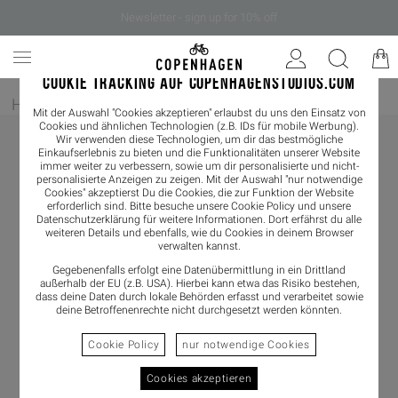
Newsletter - sign up for 10% off
COOKIE TRACKING AUF COPENHAGENSTUDIOS.COM
Home
/
Bekleidung
/
Shirts & Blouses
/
Blouses
Mit der Auswahl "Cookies akzeptieren" erlaubst du uns den Einsatz von
Cookies und ähnlichen Technologien (z.B. IDs für mobile Werbung).
Wir verwenden diese Technologien, um dir das bestmögliche
Einkaufserlebnis zu bieten und die Funktionalitäten unserer Website
immer weiter zu verbessern, sowie um dir personalisierte und nicht-
personalisierte Anzeigen zu zeigen. Mit der Auswahl "nur notwendige
Cookies" akzeptierst Du die Cookies, die zur Funktion der Website
erforderlich sind. Bitte besuche unsere Cookie Policy und unsere
Datenschutzerklärung
für weitere Informationen. Dort erfährst du alle
weiteren Details und ebenfalls, wie du Cookies in deinem Browser
verwalten kannst.
Gegebenenfalls erfolgt eine Datenübermittlung in ein Drittland
außerhalb der EU (z.B. USA). Hierbei kann etwa das Risiko bestehen,
dass deine Daten durch lokale Behörden erfasst und verarbeitet sowie
deine Betroffenenrechte nicht durchgesetzt werden könnten.
Cookie Policy
nur notwendige Cookies
Cookies akzeptieren