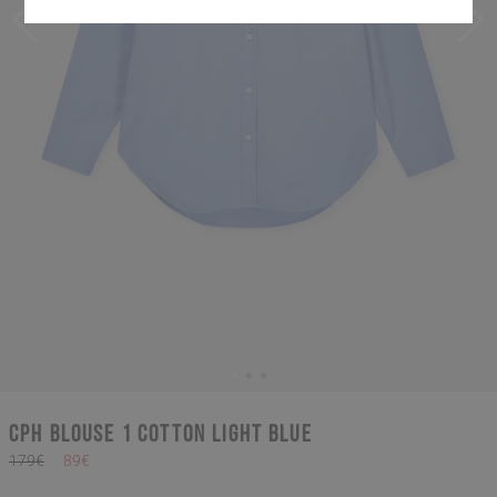
CPH BLOUSE 1 cotton light blue
179€
89€