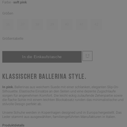
Farbe -
soft pink
Größen
36
37
38
39
40
41
42
Größentabelle
KLASSISCHER BALLERINA STYLE.
In pink.
Ballerinas aus weichem Suede mit einer schlanken, eleganten Slip-On-
Silhouette. Elastische Einsätze an den Seiten und eine dezente Zugschlaufe
sorgen für angenehmen Komfort. Die leicht eckig zulaufende Zehenpartie sowie
die flache Sohle mit einem leichten Blockabsatz runden das minimalistische und
stilvolle Design perfekt ab.
Unsere Schuhe werden in Kopenhagen designed und in Europa hergestellt. Das
Leder stammt aus ausgewählten, familiengeführten Manufakturen in Italien.
Produktdetails