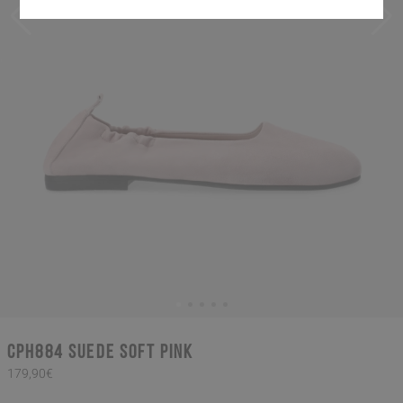
CPH884 suede soft pink
179,90€