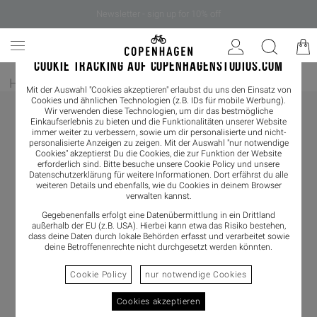
Newsletter - sign up for 10% off
COOKIE TRACKING AUF COPENHAGENSTUDIOS.COM
Home
/
Damen
/
Ballerina
Mit der Auswahl "Cookies akzeptieren" erlaubst du uns den Einsatz von
Cookies und ähnlichen Technologien (z.B. IDs für mobile Werbung).
Wir verwenden diese Technologien, um dir das bestmögliche
Einkaufserlebnis zu bieten und die Funktionalitäten unserer Website
immer weiter zu verbessern, sowie um dir personalisierte und nicht-
personalisierte Anzeigen zu zeigen. Mit der Auswahl "nur notwendige
Cookies" akzeptierst Du die Cookies, die zur Funktion der Website
erforderlich sind. Bitte besuche unsere Cookie Policy und unsere
Datenschutzerklärung
für weitere Informationen. Dort erfährst du alle
weiteren Details und ebenfalls, wie du Cookies in deinem Browser
verwalten kannst.
Gegebenenfalls erfolgt eine Datenübermittlung in ein Drittland
außerhalb der EU (z.B. USA). Hierbei kann etwa das Risiko bestehen,
dass deine Daten durch lokale Behörden erfasst und verarbeitet sowie
deine Betroffenenrechte nicht durchgesetzt werden könnten.
Cookie Policy
nur notwendige Cookies
Cookies akzeptieren