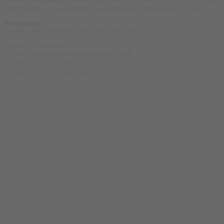
Unsere Schuhe werden in Kopenhagen designed und in Europa hergestellt. Das
Leder stammt aus ausgewählten, familiengeführten Manufakturen in Italien.
Produktdetails
- Außenmaterial: Weiches Suede (Leder) aus Italien
- Innenmaterial: weiches Leder
- Innensohle aus Leder
- Flexible, rutschfeste & widerstandsfähige Sohle
- Handgefertigt in Portugal
Hersteller/EU Verantwortliche Person