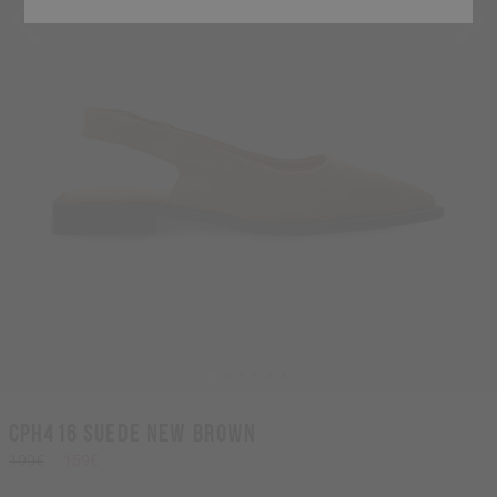
CPH416 suede new brown
199€
159€