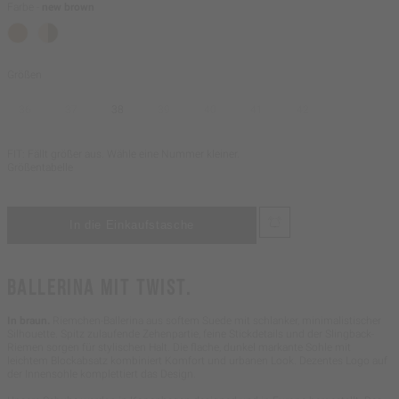
Farbe -
new brown
Größen
36
37
38
39
40
41
42
FIT: Fällt größer aus. Wähle eine Nummer kleiner.
Größentabelle
BALLERINA MIT TWIST.
In braun.
Riemchen-Ballerina aus softem Suede mit schlanker, minimalistischer
Silhouette. Spitz zulaufende Zehenpartie, feine Stickdetails und der Slingback-
Riemen sorgen für stylischen Halt. Die flache, dunkel markante Sohle mit
leichtem Blockabsatz kombiniert Komfort und urbanen Look. Dezentes Logo auf
der Innensohle komplettiert das Design.