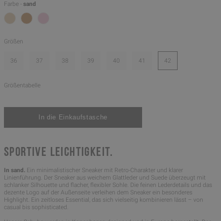
Farbe -
sand
Größen
36
37
38
39
40
41
42
Größentabelle
SPORTIVE LEICHTIGKEIT.
In sand.
Ein minimalistischer Sneaker mit Retro-Charakter und klarer
Linienführung. Der Sneaker aus weichem Glattleder und Suede überzeugt mit
schlanker Silhouette und flacher, flexibler Sohle. Die feinen Lederdetails und das
dezente Logo auf der Außenseite verleihen dem Sneaker ein besonderes
Highlight. Ein zeitloses Essential, das sich vielseitig kombinieren lässt – von
casual bis sophisticated.