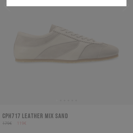
CPH717 leather mix sand
179€
119€