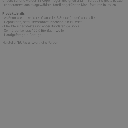
Unsere Schuhe werden in Kopenhagen designed und in Europa hergestellt. Das
Leder stammt aus ausgewählten, familiengeführten Manufakturen in Italien.
Produktdetails
- Außenmaterial: weiches Glattleder & Suede (Leder) aus Italien
- Gepolsterte, herausnehmbare Innensohle aus Leder
- Flexible, rutschfeste und widerstandsfähige Sohle
- Schnürsenkel aus 100% Bio-Baumwolle
- Handgefertigt in Portugal
Hersteller/EU Verantwortliche Person