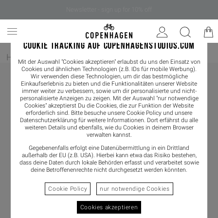
Newsletter - sign up for 10% off
COOKIE TRACKING AUF COPENHAGENSTUDIOS.COM
Home
/
Damen
/
Sneaker
Mit der Auswahl "Cookies akzeptieren" erlaubst du uns den Einsatz von
Cookies und ähnlichen Technologien (z.B. IDs für mobile Werbung).
Wir verwenden diese Technologien, um dir das bestmögliche
Einkaufserlebnis zu bieten und die Funktionalitäten unserer Website
immer weiter zu verbessern, sowie um dir personalisierte und nicht-
personalisierte Anzeigen zu zeigen. Mit der Auswahl "nur notwendige
Cookies" akzeptierst Du die Cookies, die zur Funktion der Website
erforderlich sind. Bitte besuche unsere Cookie Policy und unsere
Datenschutzerklärung
für weitere Informationen. Dort erfährst du alle
weiteren Details und ebenfalls, wie du Cookies in deinem Browser
verwalten kannst.
Gegebenenfalls erfolgt eine Datenübermittlung in ein Drittland
außerhalb der EU (z.B. USA). Hierbei kann etwa das Risiko bestehen,
dass deine Daten durch lokale Behörden erfasst und verarbeitet sowie
deine Betroffenenrechte nicht durchgesetzt werden könnten.
Cookie Policy
nur notwendige Cookies
Cookies akzeptieren