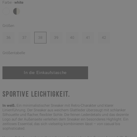
Farbe -
white
Größen
36
37
38
39
40
41
42
Größentabelle
SPORTIVE LEICHTIGKEIT.
In weiß.
Ein minimalistischer Sneaker mit Retro-Charakter und klarer
Linienführung. Der Sneaker aus weichem Glattleder überzeugt mit schlanker
Silhouette und flacher, flexibler Sohle. Die feinen Lederdetails und das dezente
Logo auf der Außenseite verleihen dem Sneaker ein besonderes Highlight. Ein
zeitloses Essential, das sich vielseitig kombinieren lässt – von casual bis
sophisticated.