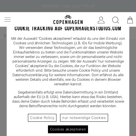
Newsletter - sign up for 10% off
COOKIE TRACKING AUF COPENHAGENSTUDIOS.COM
Home
/
Damen
/
Sneaker
Mit der Auswahl "Cookies akzeptieren" erlaubst du uns den Einsatz von
Cookies und ähnlichen Technologien (z.B. IDs für mobile Werbung).
Wir verwenden diese Technologien, um dir das bestmögliche
Einkaufserlebnis zu bieten und die Funktionalitäten unserer Website
immer weiter zu verbessern, sowie um dir personalisierte und nicht-
personalisierte Anzeigen zu zeigen. Mit der Auswahl "nur notwendige
Cookies" akzeptierst Du die Cookies, die zur Funktion der Website
erforderlich sind. Bitte besuche unsere Cookie Policy und unsere
Datenschutzerklärung
für weitere Informationen. Dort erfährst du alle
weiteren Details und ebenfalls, wie du Cookies in deinem Browser
verwalten kannst.
Gegebenenfalls erfolgt eine Datenübermittlung in ein Drittland
außerhalb der EU (z.B. USA). Hierbei kann etwa das Risiko bestehen,
dass deine Daten durch lokale Behörden erfasst und verarbeitet sowie
deine Betroffenenrechte nicht durchgesetzt werden könnten.
Cookie Policy
nur notwendige Cookies
Cookies akzeptieren