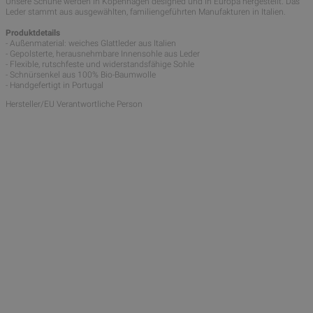
Unsere Schuhe werden in Kopenhagen designed und in Europa hergestellt. Das
Leder stammt aus ausgewählten, familiengeführten Manufakturen in Italien.
Produktdetails
- Außenmaterial: weiches Glattleder aus Italien
- Gepolsterte, herausnehmbare Innensohle aus Leder
- Flexible, rutschfeste und widerstandsfähige Sohle
- Schnürsenkel aus 100% Bio-Baumwolle
- Handgefertigt in Portugal
Hersteller/EU Verantwortliche Person