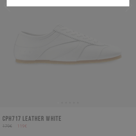
CPH717 leather white
179€
119€