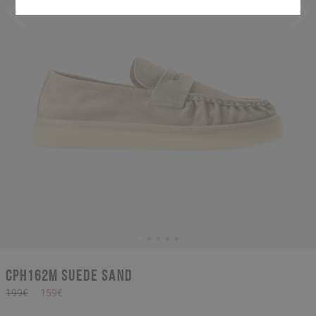
CPH162M suede sand
199€
159€