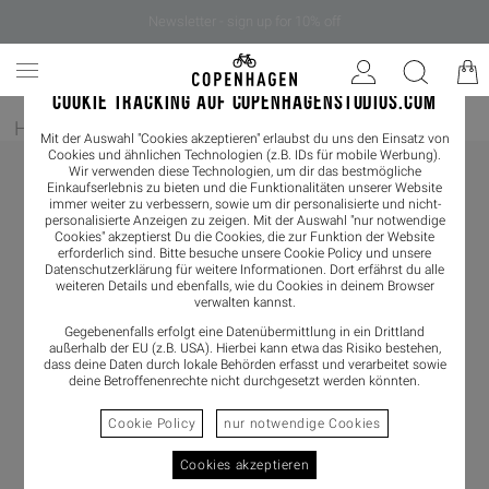
Newsletter - sign up for 10% off
COOKIE TRACKING AUF COPENHAGENSTUDIOS.COM
Home
/
Herren
/
Loafer
Mit der Auswahl "Cookies akzeptieren" erlaubst du uns den Einsatz von
Cookies und ähnlichen Technologien (z.B. IDs für mobile Werbung).
Wir verwenden diese Technologien, um dir das bestmögliche
Einkaufserlebnis zu bieten und die Funktionalitäten unserer Website
immer weiter zu verbessern, sowie um dir personalisierte und nicht-
personalisierte Anzeigen zu zeigen. Mit der Auswahl "nur notwendige
Cookies" akzeptierst Du die Cookies, die zur Funktion der Website
erforderlich sind. Bitte besuche unsere Cookie Policy und unsere
Datenschutzerklärung
für weitere Informationen. Dort erfährst du alle
weiteren Details und ebenfalls, wie du Cookies in deinem Browser
verwalten kannst.
Gegebenenfalls erfolgt eine Datenübermittlung in ein Drittland
außerhalb der EU (z.B. USA). Hierbei kann etwa das Risiko bestehen,
dass deine Daten durch lokale Behörden erfasst und verarbeitet sowie
deine Betroffenenrechte nicht durchgesetzt werden könnten.
Cookie Policy
nur notwendige Cookies
Cookies akzeptieren