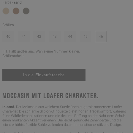
Farbe -
sand
Größen
40
41
42
43
44
45
46
FIT: Fällt größer aus. Wähle eine Nummer kleiner.
Größentabelle
MOCCASIN MIT LOAFER CHARAKTER.
In sand.
Der Mokassin aus weichem Suede überzeugt mit modernem Loafer-
Charakter. Die schlanke Slip-on-Silhouette bietet hohen Tragekomfort, während
feine Wildlederapplikationen und die dezente Raffung an der Naht dem Schuh
einen markanten Akzent verleihen. Die leicht gerundete Zehenpartie und die
leicht erhöhte, flexible Sohle vollenden das minimalistische, stilvolle Design.