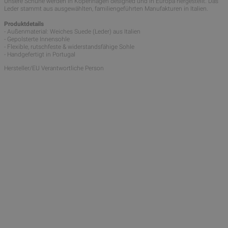
Unsere Schuhe werden in Kopenhagen designed und in Europa hergestellt. Das
Leder stammt aus ausgewählten, familiengeführten Manufakturen in Italien.
Produktdetails
- Außenmaterial: Weiches Suede (Leder) aus Italien
- Gepolsterte Innensohle
- Flexible, rutschfeste & widerstandsfähige Sohle
- Handgefertigt in Portugal
Hersteller/EU Verantwortliche Person