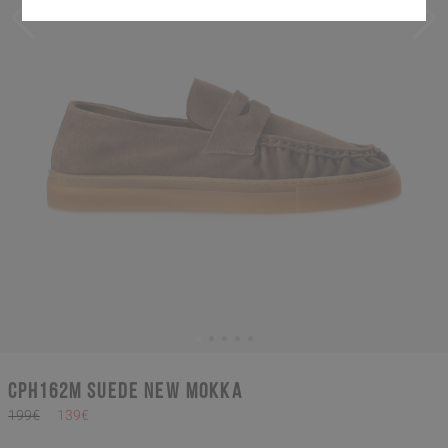
CPH162M suede new mokka
199€
139€