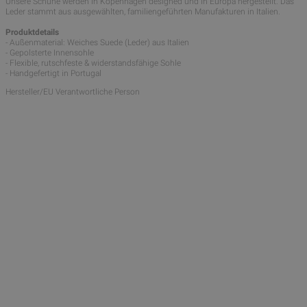
Unsere Schuhe werden in Kopenhagen designed und in Europa hergestellt. Das
Leder stammt aus ausgewählten, familiengeführten Manufakturen in Italien.
Produktdetails
- Außenmaterial: Weiches Suede (Leder) aus Italien
- Gepolsterte Innensohle
- Flexible, rutschfeste & widerstandsfähige Sohle
- Handgefertigt in Portugal
Hersteller/EU Verantwortliche Person