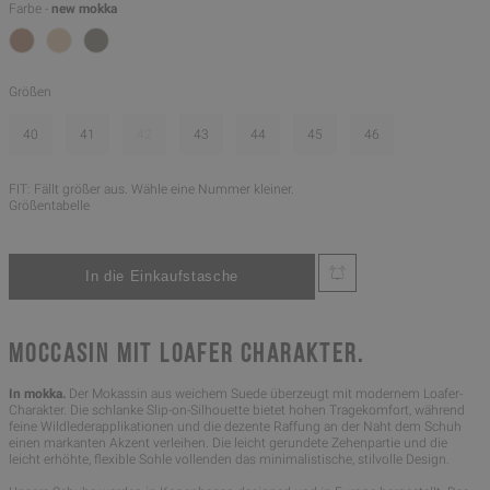
Farbe -
new mokka
Größen
40
41
42
43
44
45
46
FIT: Fällt größer aus. Wähle eine Nummer kleiner.
Größentabelle
MOCCASIN MIT LOAFER CHARAKTER.
In mokka.
Der Mokassin aus weichem Suede überzeugt mit modernem Loafer-
Charakter. Die schlanke Slip-on-Silhouette bietet hohen Tragekomfort, während
feine Wildlederapplikationen und die dezente Raffung an der Naht dem Schuh
einen markanten Akzent verleihen. Die leicht gerundete Zehenpartie und die
leicht erhöhte, flexible Sohle vollenden das minimalistische, stilvolle Design.