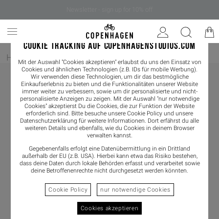
Newsletter - sign up for 10% off
COOKIE TRACKING AUF COPENHAGENSTUDIOS.COM
Home
/
Herren
/
Loafer
Mit der Auswahl "Cookies akzeptieren" erlaubst du uns den Einsatz von
Cookies und ähnlichen Technologien (z.B. IDs für mobile Werbung).
Wir verwenden diese Technologien, um dir das bestmögliche
Einkaufserlebnis zu bieten und die Funktionalitäten unserer Website
immer weiter zu verbessern, sowie um dir personalisierte und nicht-
personalisierte Anzeigen zu zeigen. Mit der Auswahl "nur notwendige
Cookies" akzeptierst Du die Cookies, die zur Funktion der Website
erforderlich sind. Bitte besuche unsere Cookie Policy und unsere
Datenschutzerklärung
für weitere Informationen. Dort erfährst du alle
weiteren Details und ebenfalls, wie du Cookies in deinem Browser
verwalten kannst.
Gegebenenfalls erfolgt eine Datenübermittlung in ein Drittland
außerhalb der EU (z.B. USA). Hierbei kann etwa das Risiko bestehen,
dass deine Daten durch lokale Behörden erfasst und verarbeitet sowie
deine Betroffenenrechte nicht durchgesetzt werden könnten.
Cookie Policy
nur notwendige Cookies
Cookies akzeptieren