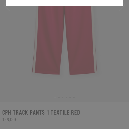
CPH TRACK PANTS 1 textile red
149,00€