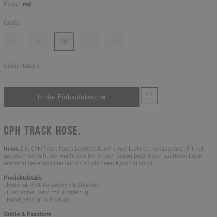
Farbe -
red
Größen
34
36
38
40
42
Größentabelle
CPH TRACK HOSE.
In rot.
Die CPH Track Pants besticht durch einen lockeren, entspannten Fit mit
geradem Schnitt. Der weiße Streifen an den Seiten betont den sportiven Look,
während der elastische Bund für optimalen Komfort sorgt.
Produktdetails
- Material: 95% Polyester, 5% Elasthan
- Elastischer Bund mit Kordelzug
- Handgefertigt in Portugal
Größe & Passform