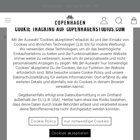
Newsletter - sign up for 10% off
COOKIE TRACKING AUF COPENHAGENSTUDIOS.COM
Home
/
Bekleidung
/
Pants & Skirts
/
Pants
Mit der Auswahl "Cookies akzeptieren" erlaubst du uns den Einsatz von
Cookies und ähnlichen Technologien (z.B. IDs für mobile Werbung).
Wir verwenden diese Technologien, um dir das bestmögliche
Einkaufserlebnis zu bieten und die Funktionalitäten unserer Website
immer weiter zu verbessern, sowie um dir personalisierte und nicht-
personalisierte Anzeigen zu zeigen. Mit der Auswahl "nur notwendige
Cookies" akzeptierst Du die Cookies, die zur Funktion der Website
erforderlich sind. Bitte besuche unsere Cookie Policy und unsere
Datenschutzerklärung
für weitere Informationen. Dort erfährst du alle
weiteren Details und ebenfalls, wie du Cookies in deinem Browser
verwalten kannst.
Gegebenenfalls erfolgt eine Datenübermittlung in ein Drittland
außerhalb der EU (z.B. USA). Hierbei kann etwa das Risiko bestehen,
dass deine Daten durch lokale Behörden erfasst und verarbeitet sowie
deine Betroffenenrechte nicht durchgesetzt werden könnten.
Cookie Policy
nur notwendige Cookies
Cookies akzeptieren