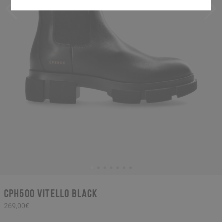
CPH500 vitello black
269,00€