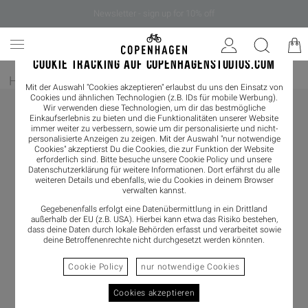
Newsletter - sign up for 10% off
COOKIE TRACKING AUF COPENHAGENSTUDIOS.COM
Home
/
Damen
/
Boots
/
Chelseaboot
Mit der Auswahl "Cookies akzeptieren" erlaubst du uns den Einsatz von
Cookies und ähnlichen Technologien (z.B. IDs für mobile Werbung).
Wir verwenden diese Technologien, um dir das bestmögliche
Einkaufserlebnis zu bieten und die Funktionalitäten unserer Website
immer weiter zu verbessern, sowie um dir personalisierte und nicht-
personalisierte Anzeigen zu zeigen. Mit der Auswahl "nur notwendige
Cookies" akzeptierst Du die Cookies, die zur Funktion der Website
erforderlich sind. Bitte besuche unsere Cookie Policy und unsere
Datenschutzerklärung
für weitere Informationen. Dort erfährst du alle
weiteren Details und ebenfalls, wie du Cookies in deinem Browser
verwalten kannst.
Gegebenenfalls erfolgt eine Datenübermittlung in ein Drittland
außerhalb der EU (z.B. USA). Hierbei kann etwa das Risiko bestehen,
dass deine Daten durch lokale Behörden erfasst und verarbeitet sowie
deine Betroffenenrechte nicht durchgesetzt werden könnten.
Cookie Policy
nur notwendige Cookies
Cookies akzeptieren