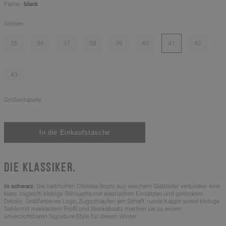
Farbe -
black
Größen
35
36
37
38
39
40
41
42
43
Größentabelle
DIE KLASSIKER.
In schwarz.
Die halbhohen Chelsea Boots aus weichem Glattleder verbinden eine
klare, zugleich klobige Silhouette mit elastischen Einsätzen und gestickten
Details. Goldfarbenes Logo, Zugschlaufen am Schaft, runde Kappe sowie klobige
Sohle mit markantem Profil und Blockabsatz machen sie zu einem
unverzichtbaren Signature-Style für diesen Winter.