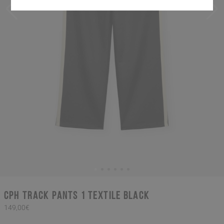
CPH TRACK PANTS 1 textile black
149,00€