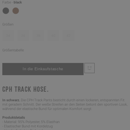
Farbe -
black
Größen
34
36
38
40
42
Größentabelle
CPH TRACK HOSE.
In schwarz.
Die CPH Track Pants besticht durch einen lockeren, entspannten Fit
mit geradem Schnitt. Der weiße Streifen an den Seiten betont den sportiven Look,
während der elastische Bund für optimalen Komfort sorgt.
Produktdetails
- Material: 95% Polyester, 5% Elasthan
- Elastischer Bund mit Kordelzug