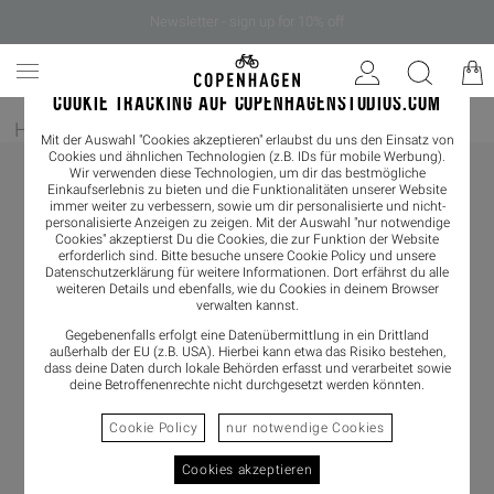
Newsletter - sign up for 10% off
COOKIE TRACKING AUF COPENHAGENSTUDIOS.COM
Home
/
Bekleidung
/
Pants & Skirts
/
Pants
Mit der Auswahl "Cookies akzeptieren" erlaubst du uns den Einsatz von
Cookies und ähnlichen Technologien (z.B. IDs für mobile Werbung).
Wir verwenden diese Technologien, um dir das bestmögliche
Einkaufserlebnis zu bieten und die Funktionalitäten unserer Website
immer weiter zu verbessern, sowie um dir personalisierte und nicht-
personalisierte Anzeigen zu zeigen. Mit der Auswahl "nur notwendige
Cookies" akzeptierst Du die Cookies, die zur Funktion der Website
erforderlich sind. Bitte besuche unsere Cookie Policy und unsere
Datenschutzerklärung
für weitere Informationen. Dort erfährst du alle
weiteren Details und ebenfalls, wie du Cookies in deinem Browser
verwalten kannst.
Gegebenenfalls erfolgt eine Datenübermittlung in ein Drittland
außerhalb der EU (z.B. USA). Hierbei kann etwa das Risiko bestehen,
dass deine Daten durch lokale Behörden erfasst und verarbeitet sowie
deine Betroffenenrechte nicht durchgesetzt werden könnten.
Cookie Policy
nur notwendige Cookies
Cookies akzeptieren