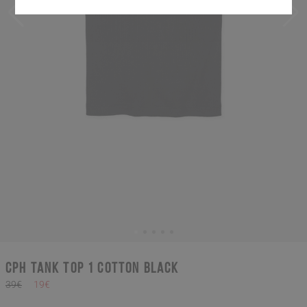
CPH TANK TOP 1 cotton black
39€
19€