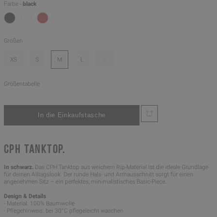
Farbe -
black
Größen
XS
S
M
L
XL
Größentabelle
CPH TANKTOP.
In schwarz.
Das CPH Tanktop aus weichem Rip-Material ist die ideale Grundlage
für deinen Alltagslook. Der runde Hals- und Armausschnitt sorgt für einen
angenehmen Sitz – ein perfektes, minimalistisches Basic-Piece.
Design & Details
- Material: 100% Baumwolle
- Pflegehinweis: bei 30°C pflegeleicht waschen