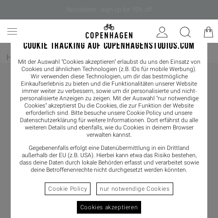
Newsletter - sign up for 10% off
COOKIE TRACKING AUF COPENHAGENSTUDIOS.COM
Home
/
Bekleidung
/
Shirts & Blouses
/
Tank Top
Mit der Auswahl "Cookies akzeptieren" erlaubst du uns den Einsatz von
Cookies und ähnlichen Technologien (z.B. IDs für mobile Werbung).
Wir verwenden diese Technologien, um dir das bestmögliche
Einkaufserlebnis zu bieten und die Funktionalitäten unserer Website
immer weiter zu verbessern, sowie um dir personalisierte und nicht-
personalisierte Anzeigen zu zeigen. Mit der Auswahl "nur notwendige
Cookies" akzeptierst Du die Cookies, die zur Funktion der Website
erforderlich sind. Bitte besuche unsere Cookie Policy und unsere
Datenschutzerklärung
für weitere Informationen. Dort erfährst du alle
weiteren Details und ebenfalls, wie du Cookies in deinem Browser
verwalten kannst.
Gegebenenfalls erfolgt eine Datenübermittlung in ein Drittland
außerhalb der EU (z.B. USA). Hierbei kann etwa das Risiko bestehen,
dass deine Daten durch lokale Behörden erfasst und verarbeitet sowie
deine Betroffenenrechte nicht durchgesetzt werden könnten.
Cookie Policy
nur notwendige Cookies
Cookies akzeptieren