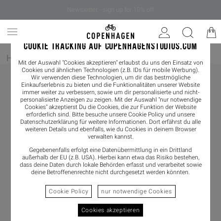
Newsletter - sign up for 10% off
COOKIE TRACKING AUF COPENHAGENSTUDIOS.COM
Home
/
Damen
/
Loafer
Mit der Auswahl "Cookies akzeptieren" erlaubst du uns den Einsatz von
Cookies und ähnlichen Technologien (z.B. IDs für mobile Werbung).
Wir verwenden diese Technologien, um dir das bestmögliche
Einkaufserlebnis zu bieten und die Funktionalitäten unserer Website
immer weiter zu verbessern, sowie um dir personalisierte und nicht-
personalisierte Anzeigen zu zeigen. Mit der Auswahl "nur notwendige
Cookies" akzeptierst Du die Cookies, die zur Funktion der Website
erforderlich sind. Bitte besuche unsere Cookie Policy und unsere
Datenschutzerklärung
für weitere Informationen. Dort erfährst du alle
weiteren Details und ebenfalls, wie du Cookies in deinem Browser
verwalten kannst.
Gegebenenfalls erfolgt eine Datenübermittlung in ein Drittland
außerhalb der EU (z.B. USA). Hierbei kann etwa das Risiko bestehen,
dass deine Daten durch lokale Behörden erfasst und verarbeitet sowie
deine Betroffenenrechte nicht durchgesetzt werden könnten.
Cookie Policy
nur notwendige Cookies
Cookies akzeptieren