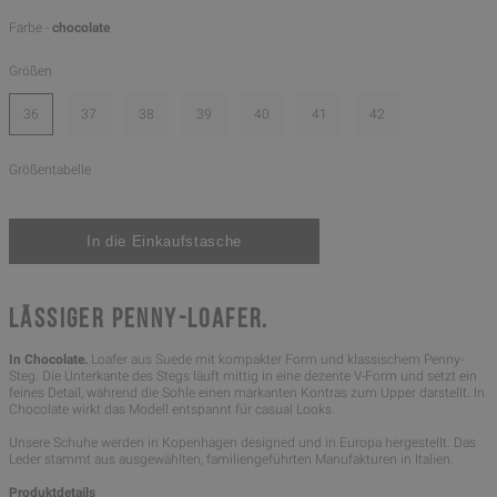
Farbe -
chocolate
Größen
36
37
38
39
40
41
42
Größentabelle
LÄSSIGER PENNY-LOAFER.
In Chocolate.
Loafer aus Suede mit kompakter Form und klassischem Penny-
Steg. Die Unterkante des Stegs läuft mittig in eine dezente V-Form und setzt ein
feines Detail, während die Sohle einen markanten Kontras zum Upper darstellt. In
Chocolate wirkt das Modell entspannt für casual Looks.
Unsere Schuhe werden in Kopenhagen designed und in Europa hergestellt. Das
Leder stammt aus ausgewählten, familiengeführten Manufakturen in Italien.
Produktdetails