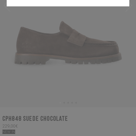
CPH848 suede chocolate
229,00€
NEW IN