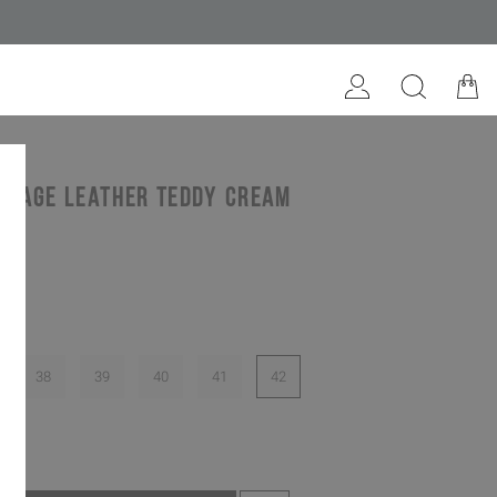
ntage leather teddy cream
38
39
40
41
42