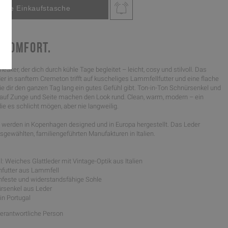
 KOMFORT.
neaker, der dich durch kühle Tage begleitet – leicht, cosy und stilvoll. Das
er in sanftem Cremeton trifft auf kuscheliges Lammfellfutter und eine flache
e dir den ganzen Tag lang ein gutes Gefühl gibt. Ton-in-Ton Schnürsenkel und
auf Zunge und Seite machen den Look rund. Clean, warm, modern – ein
 die es schlicht mögen, aber nie langweilig.
werden in Kopenhagen designed und in Europa hergestellt. Das Leder
gewählten, familiengeführten Manufakturen in Italien.
: Weiches Glattleder mit Vintage-Optik aus Italien
nfutter aus Lammfell
schfeste und widerstandsfähige Sohle
rsenkel aus Leder
 in Portugal
Verantwortliche Person