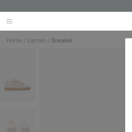
Home
/
Damen
/
Sneaker