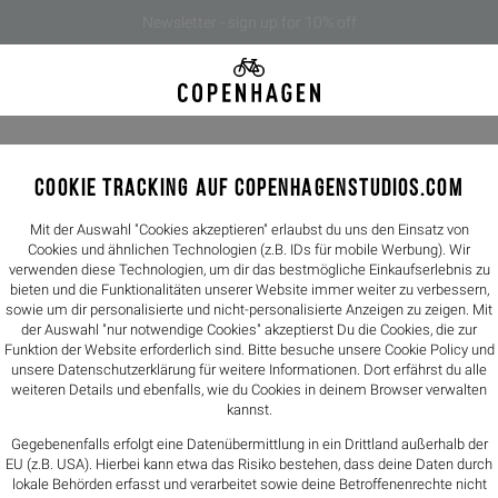
Newsletter - sign up for 10% off
COOKIE TRACKING AUF COPENHAGENSTUDIOS.COM
CPH63 vi
259,00€
Mit der Auswahl "Cookies akzeptieren" erlaubst du uns den Einsatz von
Cookies und ähnlichen Technologien (z.B. IDs für mobile Werbung). Wir
verwenden diese Technologien, um dir das bestmögliche Einkaufserlebnis zu
Farbe -
cream
bieten und die Funktionalitäten unserer Website immer weiter zu verbessern,
sowie um dir personalisierte und nicht-personalisierte Anzeigen zu zeigen. Mit
der Auswahl "nur notwendige Cookies" akzeptierst Du die Cookies, die zur
Größen
Funktion der Website erforderlich sind. Bitte besuche unsere Cookie Policy und
unsere
Datenschutzerklärung
für weitere Informationen. Dort erfährst du alle
36
37
weiteren Details und ebenfalls, wie du Cookies in deinem Browser verwalten
kannst.
Größentabelle
Gegebenenfalls erfolgt eine Datenübermittlung in ein Drittland außerhalb der
EU (z.B. USA). Hierbei kann etwa das Risiko bestehen, dass deine Daten durch
lokale Behörden erfasst und verarbeitet sowie deine Betroffenenrechte nicht