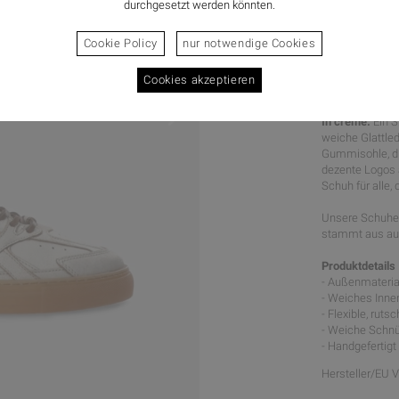
durchgesetzt werden könnten.
Cookie Policy
nur notwendige Cookies
Cookies akzeptieren
WARMER
In creme.
Ein S
weiche Glattled
Gummisohle, di
dezente Logos 
Schuh für alle,
Unsere Schuhe 
stammt aus aus
Produktdetails
- Außenmaterial
- Weiches Inne
- Flexible, rut
- Weiche Schnü
- Handgefertigt
Hersteller/EU 