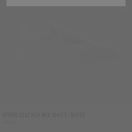
CPH90 leather mix white/white
199,90€