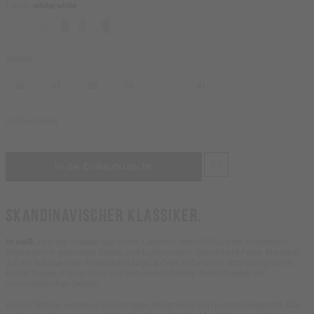
Farbe -
white/white
Größen
36
37
38
39
40
41
42
Größentabelle
SKANDINAVISCHER KLASSIKER.
In weiß.
Low-top Sneaker aus einem Ledermix. Retro-Silhouette. Abgesetzte
Elemente mit gestickten Details und Lochmustern. Gepolsterte Ferse. Branding
auf der Schuhzunge. Angenähtes Logo auf der Außenseite. Schnürung vorne.
Runde Kappe. Flache Sohle mit texturierten Details. Retro-Sneaker mit
minimalistischen Details.
Unsere Schuhe werden in Kopenhagen designed und in Europa hergestellt. Das