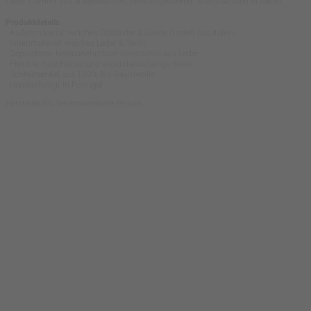
Leder stammt aus ausgewählten, familiengeführten Manufakturen in Italien.
Produktdetails
- Außenmaterial: weiches Glattleder & Suede (Leder) aus Italien
- Innenmaterial: weiches Leder & Textil
- Gepolsterte, herausnehmbare Innensohle aus Leder
- Flexible, rutschfeste und widerstandsfähige Sohle
- Schnürsenkel aus 100% Bio-Baumwolle
- Handgefertigt in Portugal
Hersteller/EU Verantwortliche Person