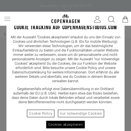
Newsletter - sign up for 10% off
COOKIE TRACKING AUF COPENHAGENSTUDIOS.COM
Home
/
Damen
/
Sneaker
/
Sneaker Low
Mit der Auswahl "Cookies akzeptieren" erlaubst du uns den Einsatz von
Cookies und ähnlichen Technologien (z.B. IDs für mobile Werbung).
Wir verwenden diese Technologien, um dir das bestmögliche
Einkaufserlebnis zu bieten und die Funktionalitäten unserer Website
immer weiter zu verbessern, sowie um dir personalisierte und nicht-
personalisierte Anzeigen zu zeigen. Mit der Auswahl "nur notwendige
Cookies" akzeptierst Du die Cookies, die zur Funktion der Website
erforderlich sind. Bitte besuche unsere Cookie Policy und unsere
Datenschutzerklärung
für weitere Informationen. Dort erfährst du alle
weiteren Details und ebenfalls, wie du Cookies in deinem Browser
verwalten kannst.
Gegebenenfalls erfolgt eine Datenübermittlung in ein Drittland
außerhalb der EU (z.B. USA). Hierbei kann etwa das Risiko bestehen,
dass deine Daten durch lokale Behörden erfasst und verarbeitet sowie
deine Betroffenenrechte nicht durchgesetzt werden könnten.
Cookie Policy
nur notwendige Cookies
Cookies akzeptieren