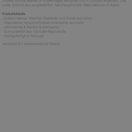
Unsere Schuhe werden in Kopenhagen designed und in Europa hergestellt. Das
Leder stammt aus ausgewählten, familiengeführten Manufakturen in Italien.
Produktdetails
- Außenmaterial: Weiches Glattleder und Suede aus Italien
- Gepolsterte, herausnehmbare Innensohle aus Leder
- Ultra leichte & flexible Gummisohle
- Schnürsenkel aus 100% Bio-Baumwolle
- Handgefertigt in Portugal
Hersteller/EU Verantwortliche Person