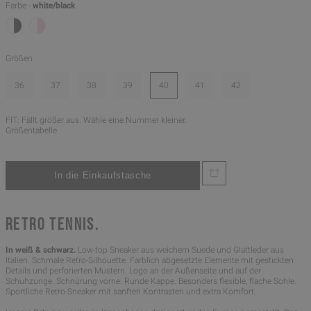
Farbe -
white/black
Größen
36
37
38
39
40
41
42
FIT: Fällt größer aus. Wähle eine Nummer kleiner.
Größentabelle
RETRO TENNIS.
In weiß & schwarz.
Low-top Sneaker aus weichem Suede und Glattleder aus
Italien. Schmale Retro-Silhouette. Farblich abgesetzte Elemente mit gestickten
Details und perforierten Mustern. Logo an der Außenseite und auf der
Schuhzunge. Schnürung vorne. Runde Kappe. Besonders flexible, flache Sohle.
Sportliche Retro-Sneaker mit sanften Kontrasten und extra Komfort.