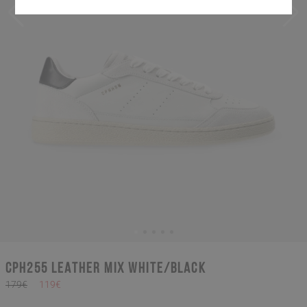
CPH255 leather mix white/black
179€
119€