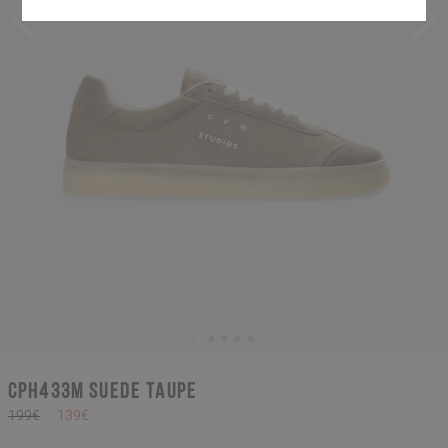
CPH433M suede taupe
199€
139€