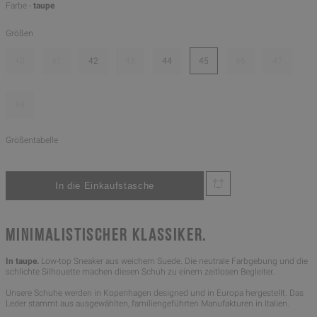
Farbe -
taupe
Größen
40
41
42
43
44
45
46
47
48
Größentabelle
MINIMALISTISCHER KLASSIKER.
In taupe.
Low-top Sneaker aus weichem Suede. Die neutrale Farbgebung und die
schlichte Silhouette machen diesen Schuh zu einem zeitlosen Begleiter.
Unsere Schuhe werden in Kopenhagen designed und in Europa hergestellt. Das
Leder stammt aus ausgewählten, familiengeführten Manufakturen in Italien.