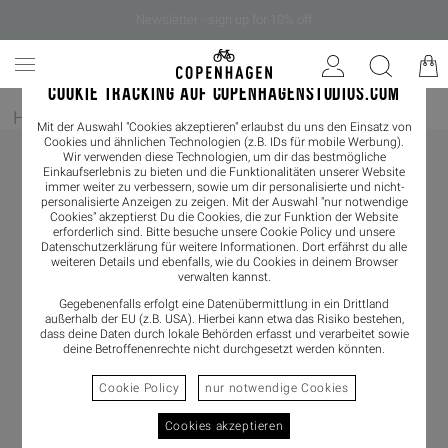
Newsletter - sign up for 10% off
COOKIE TRACKING AUF COPENHAGENSTUDIOS.COM
Home
/
Herren
/
Sneaker
Mit der Auswahl "Cookies akzeptieren" erlaubst du uns den Einsatz von
Cookies und ähnlichen Technologien (z.B. IDs für mobile Werbung).
Wir verwenden diese Technologien, um dir das bestmögliche
Einkaufserlebnis zu bieten und die Funktionalitäten unserer Website
immer weiter zu verbessern, sowie um dir personalisierte und nicht-
personalisierte Anzeigen zu zeigen. Mit der Auswahl "nur notwendige
Cookies" akzeptierst Du die Cookies, die zur Funktion der Website
erforderlich sind. Bitte besuche unsere Cookie Policy und unsere
Datenschutzerklärung
für weitere Informationen. Dort erfährst du alle
weiteren Details und ebenfalls, wie du Cookies in deinem Browser
verwalten kannst.
Gegebenenfalls erfolgt eine Datenübermittlung in ein Drittland
außerhalb der EU (z.B. USA). Hierbei kann etwa das Risiko bestehen,
dass deine Daten durch lokale Behörden erfasst und verarbeitet sowie
deine Betroffenenrechte nicht durchgesetzt werden könnten.
Cookie Policy
nur notwendige Cookies
Cookies akzeptieren